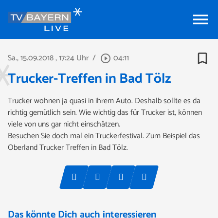
menu
bookmark_border
Sa., 15.09.2018
, 17:24 Uhr
/
04:11
play_circle_outline
Trucker-Treffen in Bad Tölz
Trucker wohnen ja quasi in ihrem Auto. Deshalb sollte es da
richtig gemütlich sein. Wie wichtig das für Trucker ist, können
viele von uns gar nicht einschätzen.
Besuchen Sie doch mal ein Truckerfestival. Zum Beispiel das
Oberland Trucker Treffen in Bad Tölz.
Das könnte Dich auch interessieren