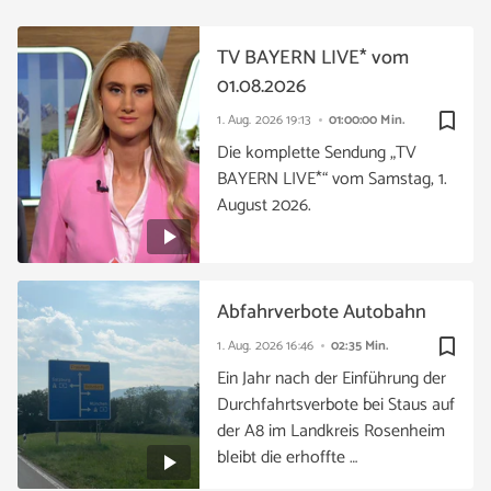
TV BAYERN LIVE* vom
01.08.2026
bookmark_border
1. Aug. 2026
19:13
01:00:00 Min.
Die komplette Sendung „TV
BAYERN LIVE*“ vom Samstag, 1.
August 2026.
Abfahrverbote Autobahn
bookmark_border
1. Aug. 2026
16:46
02:35 Min.
Ein Jahr nach der Einführung der
Durchfahrtsverbote bei Staus auf
der A8 im Landkreis Rosenheim
bleibt die erhoffte …