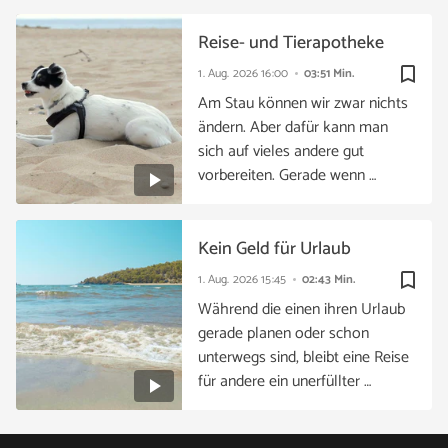
Reise- und Tierapotheke
bookmark_border
1. Aug. 2026
16:00
03:51 Min.
Am Stau können wir zwar nichts
ändern. Aber dafür kann man
sich auf vieles andere gut
vorbereiten. Gerade wenn …
Kein Geld für Urlaub
bookmark_border
1. Aug. 2026
15:45
02:43 Min.
Während die einen ihren Urlaub
gerade planen oder schon
unterwegs sind, bleibt eine Reise
für andere ein unerfüllter …