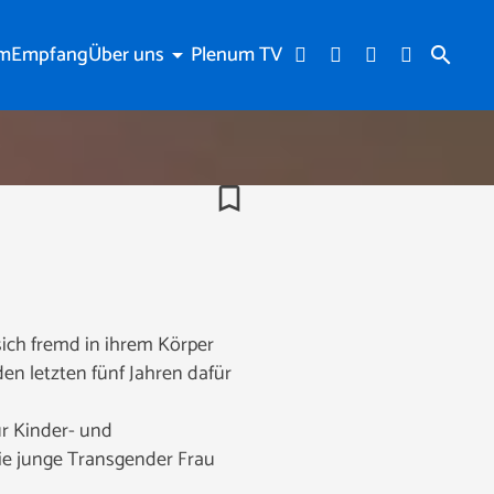
am
Empfang
Über uns
Plenum TV
arrow_drop_down
search
bookmark_border
sich fremd in ihrem Körper
en letzten fünf Jahren dafür
ür Kinder- und
Die junge Transgender Frau