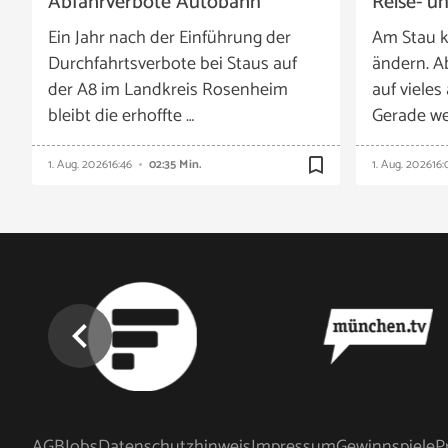
Abfahrverbote Autobahn
Reise- u
Ein Jahr nach der Einführung der
Am Stau k
Durchfahrtsverbote bei Staus auf
ändern. A
der A8 im Landkreis Rosenheim
auf vieles
bleibt die erhoffte …
Gerade we
bookmark_border
1. Aug. 2026
16:46
02:35 Min.
1. Aug. 2026
16:
chevron_left
AGB
Jobs
Datenschutzhinweis
Impressum
Gewinnspiele
P