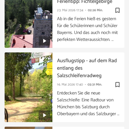
Ferientipp: Fichtelgebirge
bookmark_border
23. Mai 2026
17:34
02:26 Min.
Ab in die Ferien hieß es gestern
für die Schülerinnen und Schüler
Bayerns. Und das auch noch mit
perfekten Wetteraussichten. …
Ausflugstipp - auf dem Rad
entlang des
Salzschleifenradweg
bookmark_border
16. Mai 2026
17:40
03:31 Min.
Entdecken Sie die neue
Salzschleife: Eine Radtour von
München bis Salzburg durch
Oberbayern und das Salzburger …