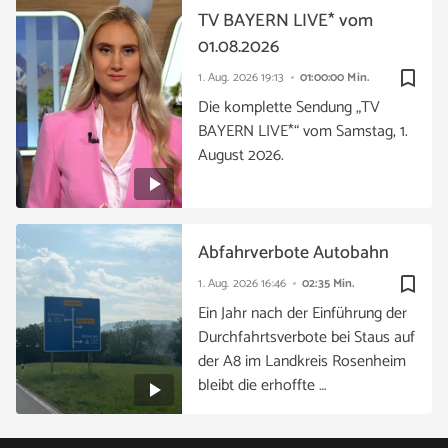
TV BAYERN LIVE* vom
01.08.2026
bookmark_border
1. Aug. 2026
19:13
01:00:00 Min.
Die komplette Sendung „TV
BAYERN LIVE*“ vom Samstag, 1.
August 2026.
Abfahrverbote Autobahn
bookmark_border
1. Aug. 2026
16:46
02:35 Min.
Ein Jahr nach der Einführung der
Durchfahrtsverbote bei Staus auf
der A8 im Landkreis Rosenheim
bleibt die erhoffte …