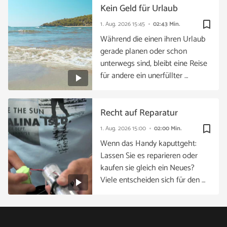
Kein Geld für Urlaub
bookmark_border
1. Aug. 2026
15:45
02:43 Min.
Während die einen ihren Urlaub
gerade planen oder schon
unterwegs sind, bleibt eine Reise
für andere ein unerfüllter …
Recht auf Reparatur
bookmark_border
1. Aug. 2026
15:00
02:00 Min.
Wenn das Handy kaputtgeht:
Lassen Sie es reparieren oder
kaufen sie gleich ein Neues?
Viele entscheiden sich für den …