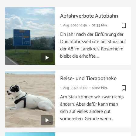
Abfahrverbote Autobahn
bookmark_border
1. Aug. 2026
16:46
02:35 Min.
Ein Jahr nach der Einführung der
Durchfahrtsverbote bei Staus auf
der A8 im Landkreis Rosenheim
bleibt die erhoffte …
Reise- und Tierapotheke
bookmark_border
1. Aug. 2026
16:00
03:51 Min.
Am Stau können wir zwar nichts
ändern. Aber dafür kann man
sich auf vieles andere gut
vorbereiten. Gerade wenn …