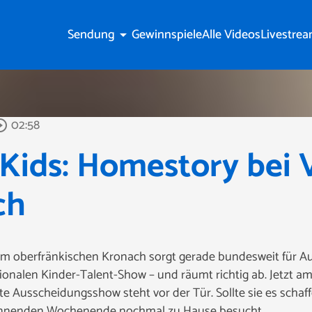
Sendung
Gewinnspiele
Alle Videos
Livestre
arrow_drop_down
02:58
le_outline
Kids: Homestory bei 
ch
dem oberfränkischen Kronach sorgt gerade bundesweit für A
nationalen Kinder-Talent-Show – und räumt richtig ab. Jetzt 
e Ausscheidungsshow steht vor der Tür. Sollte sie es schaffen
pannenden Wochenende nochmal zu Hause besucht.