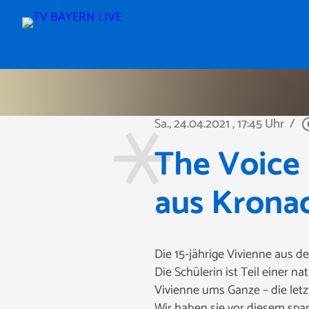
Sa., 24.04.2021
, 17:45 Uhr
/
play_circ
The Voice 
aus Krona
Die 15-jährige Vivienne aus 
Die Schülerin ist Teil einer 
Vivienne ums Ganze – die letzt
Wir haben sie vor diesem s