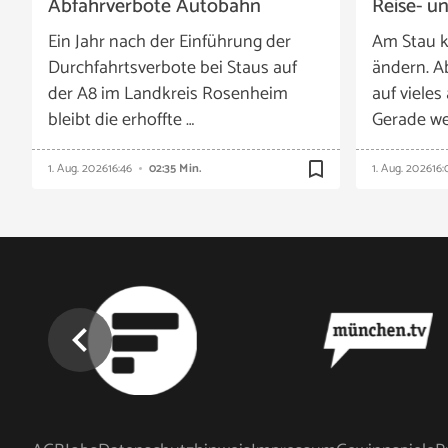
Abfahrverbote Autobahn
Reise- u
Ein Jahr nach der Einführung der
Am Stau k
Durchfahrtsverbote bei Staus auf
ändern. A
der A8 im Landkreis Rosenheim
auf vieles
bleibt die erhoffte …
Gerade we
bookmark_border
1. Aug. 2026
16:46
02:35 Min.
1. Aug. 2026
16:
chevron_left