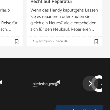
Recht auf Reparatur
rlaub
Wenn das Handy kaputtgeht: Lassen
Sie es reparieren oder kaufen sie
 Reise für
gleich ein Neues? Viele entscheiden
sch. …
sich für den Neukauf. Reparieren …
bookmark_border
bookmark_border
1. Aug. 2026
15:00
02:00 Min.
chevron_right