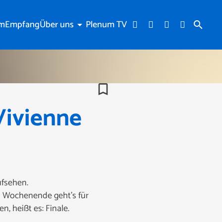
am
Empfang
Über uns
Plenum TV
arrow_drop_down
search
bookmark_border
Vivienne
ufsehen.
am Wochenende geht’s für
, heißt es: Finale.