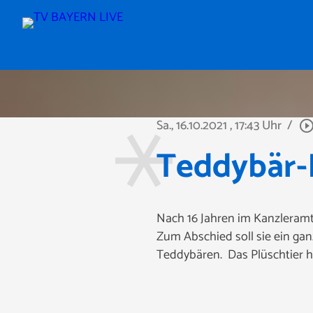
Sa., 16.10.2021
, 17:43 Uhr
/
play_circle_outl
Teddybär-
Nach 16 Jahren im Kanzleramt
Zum Abschied soll sie ein ga
Teddybären. Das Plüschtier ha