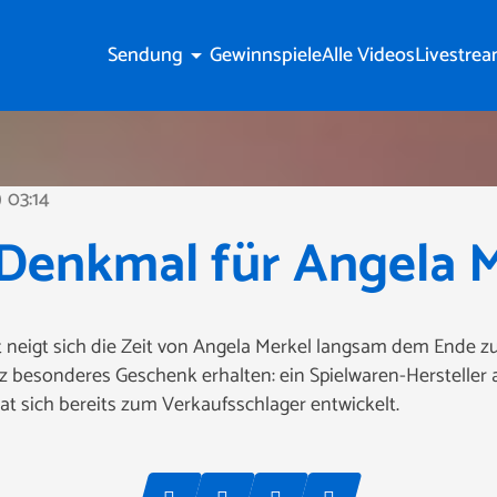
Sendung
Gewinnspiele
Alle Videos
Livestre
arrow_drop_down
03:14
ine
Denkmal für Angela 
 neigt sich die Zeit von Angela Merkel langsam dem Ende zu
nz besonderes Geschenk erhalten: ein Spielwaren-Hersteller
t sich bereits zum Verkaufsschlager entwickelt.