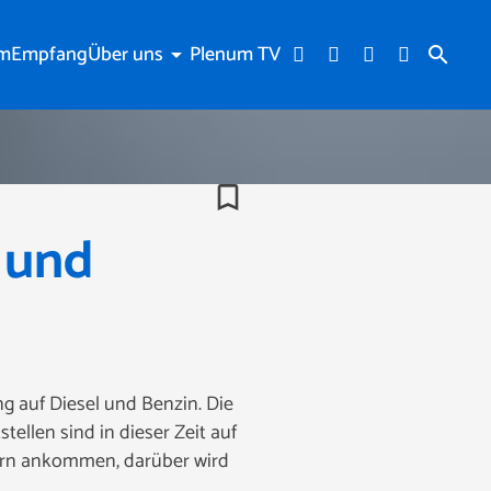
am
Empfang
Über uns
Plenum TV
arrow_drop_down
search
bookmark_border
 und
 auf Diesel und Benzin. Die
ellen sind in dieser Zeit auf
hern ankommen, darüber wird