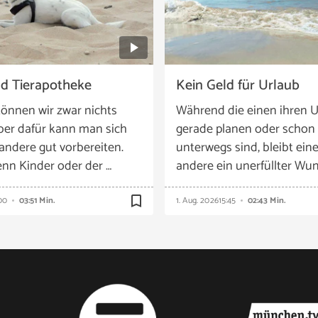
nd Tierapotheke
Kein Geld für Urlaub
önnen wir zwar nichts
Während die einen ihren U
ber dafür kann man sich
gerade planen oder schon
 andere gut vorbereiten.
unterwegs sind, bleibt eine
nn Kinder oder der …
andere ein unerfüllter Wun
bookmark_border
00
03:51 Min.
1. Aug. 2026
15:45
02:43 Min.