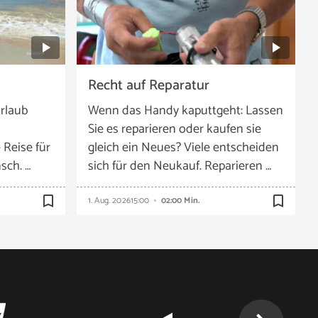
Recht auf Reparatur
rlaub
Wenn das Handy kaputtgeht: Lassen
Sie es reparieren oder kaufen sie
 Reise für
gleich ein Neues? Viele entscheiden
sch. …
sich für den Neukauf. Reparieren …
bookmark_border
bookmark_border
1. Aug. 2026
15:00
02:00 Min.