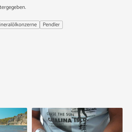
itergegeben.
ineralölkonzerne
Pendler