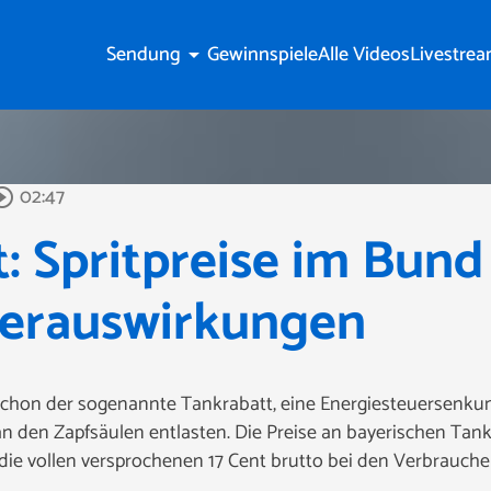
Sendung
Gewinnspiele
Alle Videos
Livestre
arrow_drop_down
02:47
rcle_outline
: Spritpreise im Bund
erauswirkungen
chon der sogenannte Tankrabatt, eine Energiesteuersenkung
n den Zapfsäulen entlasten. Die Preise an bayerischen Tankst
 die vollen versprochenen 17 Cent brutto bei den Verbrauc