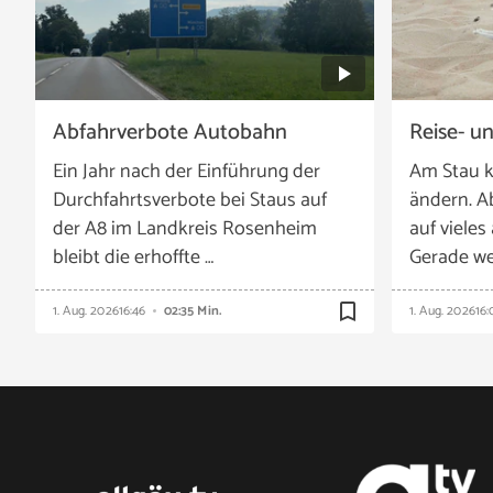
Abfahrverbote Autobahn
Reise- u
Ein Jahr nach der Einführung der
Am Stau k
Durchfahrtsverbote bei Staus auf
ändern. A
der A8 im Landkreis Rosenheim
auf vieles
bleibt die erhoffte …
Gerade we
bookmark_border
1. Aug. 2026
16:46
02:35 Min.
1. Aug. 2026
16: