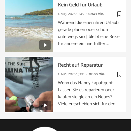
Kein Geld für Urlaub
bookmark_border
1. Aug. 2026
15:45
02:43 Min.
Während die einen ihren Urlaub
gerade planen oder schon
unterwegs sind, bleibt eine Reise
für andere ein unerfüllter …
Recht auf Reparatur
bookmark_border
1. Aug. 2026
15:00
02:00 Min.
Wenn das Handy kaputtgeht:
Lassen Sie es reparieren oder
kaufen sie gleich ein Neues?
Viele entscheiden sich für den …