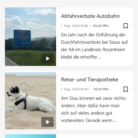
Abfahrverbote Autobahn
bookmark_border
1. Aug. 2026
16:46
02:35 Min.
Ein Jahr nach der Einführung der
Durchfahrtsverbote bei Staus auf
der A8 im Landkreis Rosenheim
bleibt die erhoffte …
Reise- und Tierapotheke
bookmark_border
1. Aug. 2026
16:00
03:51 Min.
Am Stau können wir zwar nichts
ändern. Aber dafür kann man
sich auf vieles andere gut
vorbereiten. Gerade wenn …