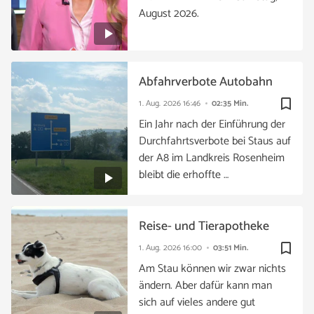
August 2026.
Abfahrverbote Autobahn
bookmark_border
1. Aug. 2026
16:46
02:35 Min.
Ein Jahr nach der Einführung der
Durchfahrtsverbote bei Staus auf
der A8 im Landkreis Rosenheim
bleibt die erhoffte …
Reise- und Tierapotheke
bookmark_border
1. Aug. 2026
16:00
03:51 Min.
Am Stau können wir zwar nichts
ändern. Aber dafür kann man
sich auf vieles andere gut