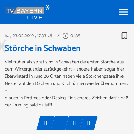
menu
bookmark_border
Sa., 23.02.2019
, 17:33 Uhr
/
01:35
play_circle_outline
Störche in Schwaben
Viel früher als sonst sind in Schwaben die ersten Störche aus
dem Winterquartier zurückgekehrt – andere haben sogar hier
überwintert! In rund 20 Orten haben viele Storchenpaare ihre
Nester auf den Dächern und Kirchtürmen wieder übernommen.
S
o auch in Pöttmes oder Dasing. Ein sicheres Zeichen dafür, daß
der Frühling bald da ist!!!