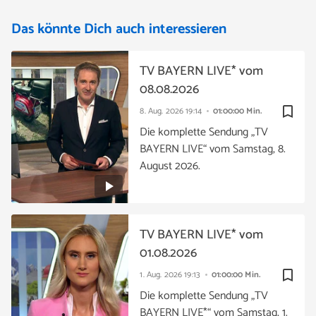
Das könnte Dich auch interessieren
TV BAYERN LIVE* vom
08.08.2026
bookmark_border
8. Aug. 2026
19:14
01:00:00 Min.
Die komplette Sendung „TV
BAYERN LIVE“ vom Samstag, 8.
August 2026.
TV BAYERN LIVE* vom
01.08.2026
bookmark_border
1. Aug. 2026
19:13
01:00:00 Min.
Die komplette Sendung „TV
BAYERN LIVE*“ vom Samstag, 1.