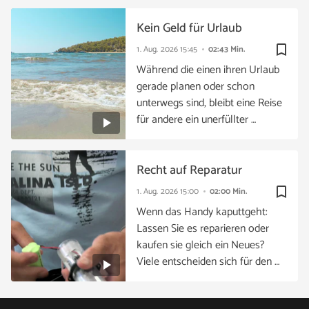
Kein Geld für Urlaub
bookmark_border
1. Aug. 2026
15:45
02:43 Min.
Während die einen ihren Urlaub
gerade planen oder schon
unterwegs sind, bleibt eine Reise
für andere ein unerfüllter …
Recht auf Reparatur
bookmark_border
1. Aug. 2026
15:00
02:00 Min.
Wenn das Handy kaputtgeht:
Lassen Sie es reparieren oder
kaufen sie gleich ein Neues?
Viele entscheiden sich für den …