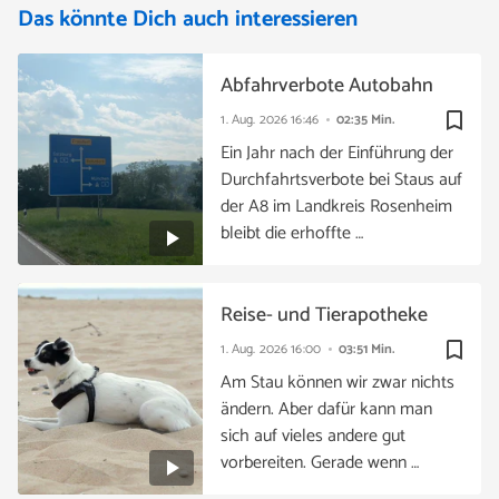
Das könnte Dich auch interessieren
Abfahrverbote Autobahn
bookmark_border
1. Aug. 2026
16:46
02:35 Min.
Ein Jahr nach der Einführung der
Durchfahrtsverbote bei Staus auf
der A8 im Landkreis Rosenheim
bleibt die erhoffte …
Reise- und Tierapotheke
bookmark_border
1. Aug. 2026
16:00
03:51 Min.
Am Stau können wir zwar nichts
ändern. Aber dafür kann man
sich auf vieles andere gut
vorbereiten. Gerade wenn …