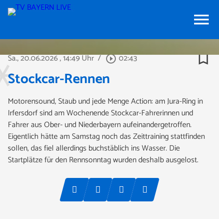
menu
bookmark_border
Sa., 20.06.2026
, 14:49 Uhr
/
02:43
play_circle_outline
Stockcar-Rennen
Motorensound, Staub und jede Menge Action: am Jura-Ring in
Irfersdorf sind am Wochenende Stockcar-Fahrerinnen und
Fahrer aus Ober- und Niederbayern aufeinandergetroffen.
Eigentlich hätte am Samstag noch das Zeittraining stattfinden
sollen, das fiel allerdings buchstäblich ins Wasser. Die
Startplätze für den Rennsonntag wurden deshalb ausgelost.