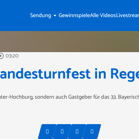
Sendung
Gewinnspiele
Alle Videos
Livestre
arrow_drop_down
03:20
rcle_outline
Landesturnfest in Re
ater-Hochburg, sondern auch Gastgeber für das 33. Bayerisc