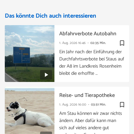
Das könnte Dich auch interessieren
Abfahrverbote Autobahn
bookmark_border
1. Aug. 2026
16:46
02:35 Min.
Ein Jahr nach der Einführung der
Durchfahrtsverbote bei Staus auf
der A8 im Landkreis Rosenheim
bleibt die erhoffte …
Reise- und Tierapotheke
bookmark_border
1. Aug. 2026
16:00
03:51 Min.
Am Stau können wir zwar nichts
ändern. Aber dafür kann man
sich auf vieles andere gut