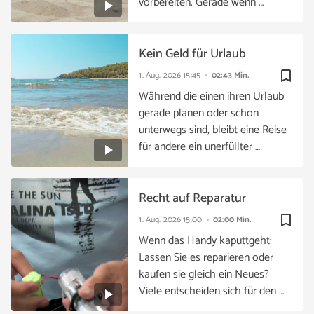
vorbereiten. Gerade wenn …
Kein Geld für Urlaub
bookmark_border
1. Aug. 2026
15:45
02:43 Min.
Während die einen ihren Urlaub
gerade planen oder schon
unterwegs sind, bleibt eine Reise
für andere ein unerfüllter …
Recht auf Reparatur
bookmark_border
1. Aug. 2026
15:00
02:00 Min.
Wenn das Handy kaputtgeht:
Lassen Sie es reparieren oder
kaufen sie gleich ein Neues?
Viele entscheiden sich für den …