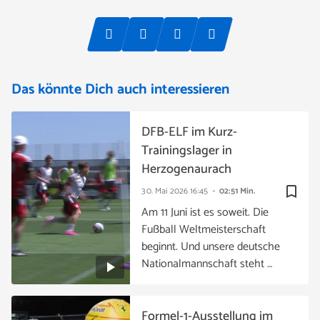
Das könnte Dich auch interessieren
DFB-ELF im Kurz-
Trainingslager in
Herzogenaurach
bookmark_border
30. Mai 2026
16:45
02:51 Min.
Am 11 Juni ist es soweit. Die
Fußball Weltmeisterschaft
beginnt. Und unsere deutsche
Nationalmannschaft steht …
Formel-1-Ausstellung im