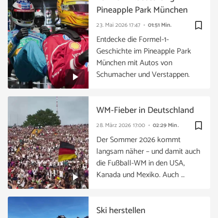
Pineapple Park München
bookmark_border
23. Mai 2026
17:47
01:51 Min.
Entdecke die Formel-1-
Geschichte im Pineapple Park
München mit Autos von
Schumacher und Verstappen.
WM-Fieber in Deutschland
bookmark_border
28. März 2026
17:00
02:29 Min.
Der Sommer 2026 kommt
langsam näher – und damit auch
die Fußball-WM in den USA,
Kanada und Mexiko. Auch …
Ski herstellen