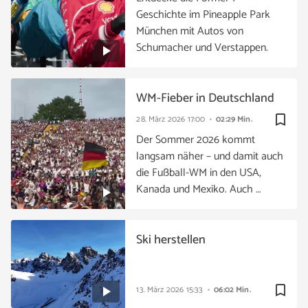
Geschichte im Pineapple Park
München mit Autos von
Schumacher und Verstappen.
WM-Fieber in Deutschland
bookmark_border
28. März 2026
17:00
02:29 Min.
Der Sommer 2026 kommt
langsam näher – und damit auch
die Fußball-WM in den USA,
Kanada und Mexiko. Auch …
Ski herstellen
bookmark_border
13. März 2026
15:33
06:02 Min.