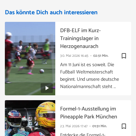
Das könnte Dich auch interessieren
DFB-ELF im Kurz-
Trainingslager in
Herzogenaurach
bookmark_border
30. Mai 2026
16:45
02:51 Min.
Am 11 Juni ist es soweit. Die
Fußball Weltmeisterschaft
beginnt. Und unsere deutsche
Nationalmannschaft steht …
Formel-1-Ausstellung im
Pineapple Park München
bookmark_border
23. Mai 2026
17:47
01:51 Min.
Entdecke die Formel-1-