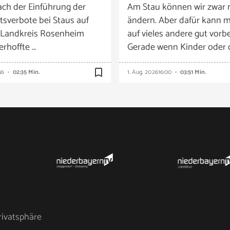
ach der Einführung der
Am Stau können wir zwar 
tsverbote bei Staus auf
ändern. Aber dafür kann m
 Landkreis Rosenheim
auf vieles andere gut vorbe
 erhoffte …
Gerade wenn Kinder oder 
bookmark_border
46
02:35 Min.
1. Aug. 2026
16:00
03:51 Min.
rivatsphäre