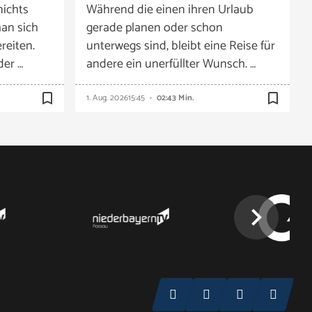
nichts
Während die einen ihren Urlaub
an sich
gerade planen oder schon
reiten.
unterwegs sind, bleibt eine Reise für
der …
andere ein unerfüllter Wunsch. …
bookmark_border
bookmark_border
1. Aug. 2026
15:45
02:43 Min.
chevron_right