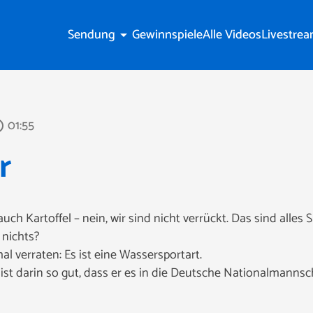
Sendung
Gewinnspiele
Alle Videos
Livestre
arrow_drop_down
01:55
utline
r
auch Kartoffel – nein, wir sind nicht verrückt. Das sind alle
 nichts?
al verraten: Es ist eine Wassersportart.
st darin so gut, dass er es in die Deutsche Nationalmannsch