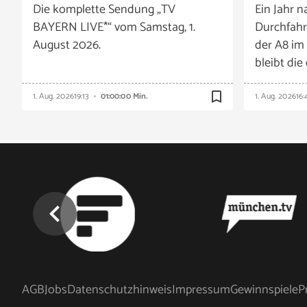
Die komplette Sendung „TV
Ein Jahr n
BAYERN LIVE*“ vom Samstag, 1.
Durchfahr
August 2026.
der A8 im
bleibt die
bookmark_border
1. Aug. 2026
19:13
01:00:00 Min.
1. Aug. 2026
16:
chevron_left
AGB
Jobs
Datenschutzhinweis
Impressum
Gewinnspiele
P