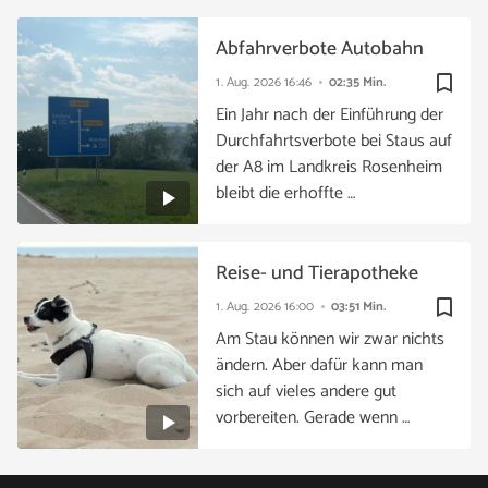
Abfahrverbote Autobahn
bookmark_border
1. Aug. 2026
16:46
02:35 Min.
Ein Jahr nach der Einführung der
Durchfahrtsverbote bei Staus auf
der A8 im Landkreis Rosenheim
bleibt die erhoffte …
Reise- und Tierapotheke
bookmark_border
1. Aug. 2026
16:00
03:51 Min.
Am Stau können wir zwar nichts
ändern. Aber dafür kann man
sich auf vieles andere gut
vorbereiten. Gerade wenn …