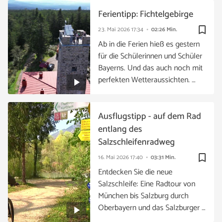
Ferientipp: Fichtelgebirge
bookmark_border
23. Mai 2026
17:34
02:26 Min.
Ab in die Ferien hieß es gestern
für die Schülerinnen und Schüler
Bayerns. Und das auch noch mit
perfekten Wetteraussichten. …
Ausflugstipp - auf dem Rad
entlang des
Salzschleifenradweg
bookmark_border
16. Mai 2026
17:40
03:31 Min.
Entdecken Sie die neue
Salzschleife: Eine Radtour von
München bis Salzburg durch
Oberbayern und das Salzburger …