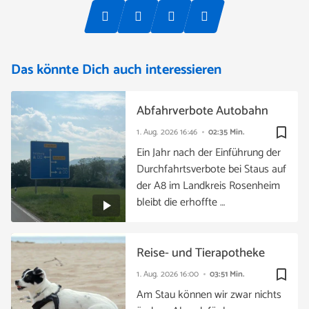
Das könnte Dich auch interessieren
Abfahrverbote Autobahn
bookmark_border
1. Aug. 2026
16:46
02:35 Min.
Ein Jahr nach der Einführung der
Durchfahrtsverbote bei Staus auf
der A8 im Landkreis Rosenheim
bleibt die erhoffte …
Reise- und Tierapotheke
bookmark_border
1. Aug. 2026
16:00
03:51 Min.
Am Stau können wir zwar nichts