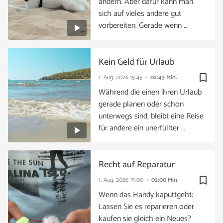
ändern. Aber dafür kann man
sich auf vieles andere gut
vorbereiten. Gerade wenn …
Kein Geld für Urlaub
bookmark_border
1. Aug. 2026
15:45
02:43 Min.
Während die einen ihren Urlaub
gerade planen oder schon
unterwegs sind, bleibt eine Reise
für andere ein unerfüllter …
Recht auf Reparatur
bookmark_border
1. Aug. 2026
15:00
02:00 Min.
Wenn das Handy kaputtgeht:
Lassen Sie es reparieren oder
kaufen sie gleich ein Neues?