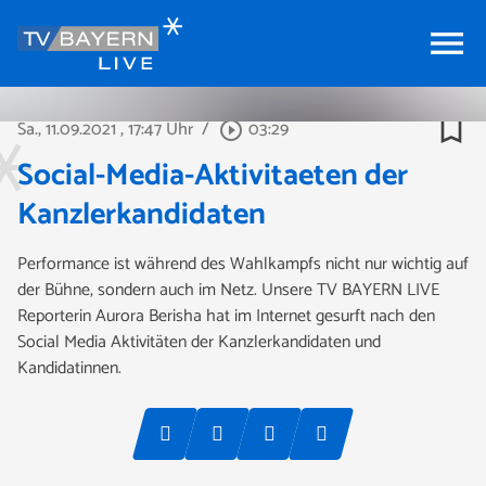
menu
bookmark_border
Sa., 11.09.2021
, 17:47 Uhr
/
03:29
play_circle_outline
Social-Media-Aktivitaeten der
Kanzlerkandidaten
Performance ist während des Wahlkampfs nicht nur wichtig auf
der Bühne, sondern auch im Netz. Unsere TV BAYERN LIVE
Reporterin Aurora Berisha hat im Internet gesurft nach den
Social Media Aktivitäten der Kanzlerkandidaten und
Kandidatinnen.