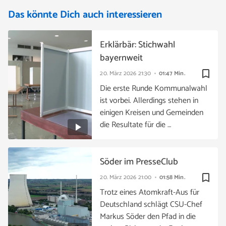
Das könnte Dich auch interessieren
Erklärbär: Stichwahl
bayernweit
bookmark_border
20. März 2026
21:30
01:47 Min.
Die erste Runde Kommunalwahl
ist vorbei. Allerdings stehen in
einigen Kreisen und Gemeinden
die Resultate für die …
Söder im PresseClub
bookmark_border
20. März 2026
21:00
01:58 Min.
Trotz eines Atomkraft-Aus für
Deutschland schlägt CSU-Chef
Markus Söder den Pfad in die