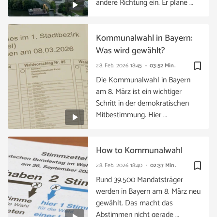
andere Richtung ein. Er plane …
Kommunalwahl in Bayern:
Was wird gewählt?
bookmark_border
28. Feb. 2026
18:45
03:52 Min.
Die Kommunalwahl in Bayern
am 8. März ist ein wichtiger
Schritt in der demokratischen
Mitbestimmung. Hier …
How to Kommunalwahl
bookmark_border
28. Feb. 2026
18:40
02:37 Min.
Rund 39.500 Mandatsträger
werden in Bayern am 8. März neu
gewählt. Das macht das
Abstimmen nicht gerade …