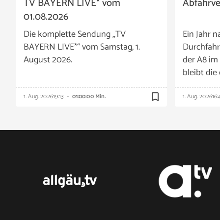
TV BAYERN LIVE* vom
Abfahrv
01.08.2026
Die komplette Sendung „TV
Ein Jahr n
BAYERN LIVE*“ vom Samstag, 1.
Durchfahr
August 2026.
der A8 im
bleibt die
bookmark_border
1. Aug. 2026
19:13
01:00:00 Min.
1. Aug. 2026
16: