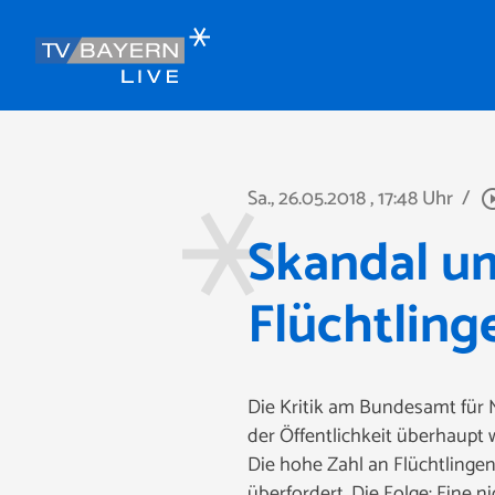
Sa., 26.05.2018
, 17:48 Uhr
/
play_circle
Skandal u
Flüchtling
Die Kritik am Bundesamt für M
der Öffentlichkeit überhaupt
Die hohe Zahl an Flüchtlinge
überfordert. Die Folge: Eine 