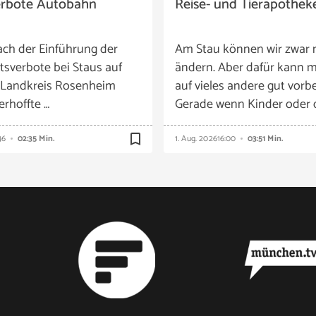
erbote Autobahn
Reise- und Tierapothek
ach der Einführung der
Am Stau können wir zwar 
tsverbote bei Staus auf
ändern. Aber dafür kann m
 Landkreis Rosenheim
auf vieles andere gut vorbe
 erhoffte …
Gerade wenn Kinder oder 
bookmark_border
46
02:35 Min.
1. Aug. 2026
16:00
03:51 Min.