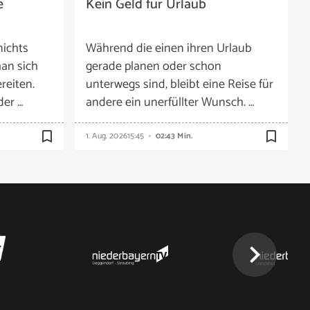
e
Kein Geld für Urlaub
nichts
Während die einen ihren Urlaub
an sich
gerade planen oder schon
reiten.
unterwegs sind, bleibt eine Reise für
der …
andere ein unerfüllter Wunsch. …
bookmark_border
bookmark_border
1. Aug. 2026
15:45
02:43 Min.
chevron_right