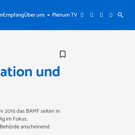
am
Empfang
Über uns
Plenum TV
arrow_drop_down
search
bookmark_border
ation und
ahr 2015 das BAMF selten in
ig im Fokus.
ie Behörde anscheinend