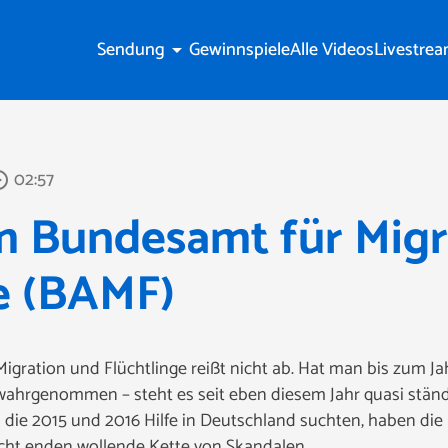
Sendung
Gewinnspiele
Alle Videos
Livestre
arrow_drop_down
02:57
_outline
m Bundesamt für Migr
e (BAMF)
igration und Flüchtlinge reißt nicht ab. Hat man bis zum J
 wahrgenommen – steht es seit eben diesem Jahr quasi ständ
n die 2015 und 2016 Hilfe in Deutschland suchten, haben d
nicht enden wollende Kette von Skandalen.