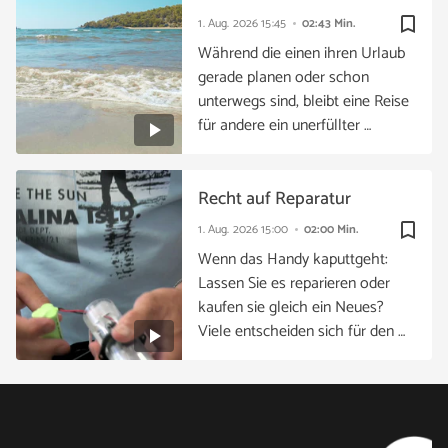
bookmark_border
1. Aug. 2026
15:45
02:43 Min.
Während die einen ihren Urlaub
gerade planen oder schon
unterwegs sind, bleibt eine Reise
für andere ein unerfüllter …
Recht auf Reparatur
bookmark_border
1. Aug. 2026
15:00
02:00 Min.
Wenn das Handy kaputtgeht:
Lassen Sie es reparieren oder
kaufen sie gleich ein Neues?
Viele entscheiden sich für den …