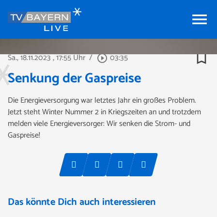
menu
bookmark_border
Sa., 18.11.2023
, 17:55 Uhr
/
03:35
play_circle_outline
Senkung der Gaspreise
Die Energieversorgung war letztes Jahr ein großes Problem.
Jetzt steht Winter Nummer 2 in Kriegszeiten an und trotzdem
melden viele Energieversorger: Wir senken die Strom- und
Gaspreise!
Das könnte Dich auch interessieren