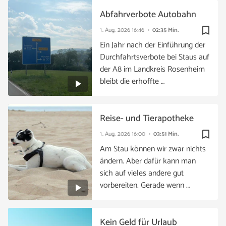
Abfahrverbote Autobahn
bookmark_border
1. Aug. 2026
16:46
02:35 Min.
Ein Jahr nach der Einführung der
Durchfahrtsverbote bei Staus auf
der A8 im Landkreis Rosenheim
bleibt die erhoffte …
Reise- und Tierapotheke
bookmark_border
1. Aug. 2026
16:00
03:51 Min.
Am Stau können wir zwar nichts
ändern. Aber dafür kann man
sich auf vieles andere gut
vorbereiten. Gerade wenn …
Kein Geld für Urlaub