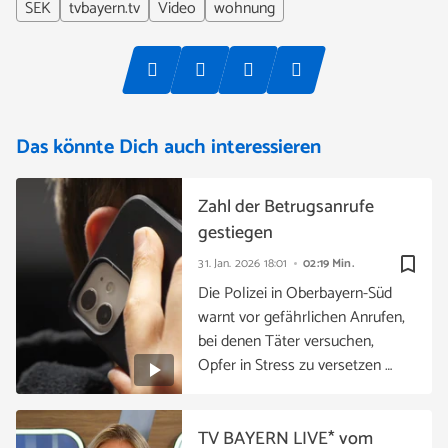
SEK
tvbayern.tv
Video
wohnung
Das könnte Dich auch interessieren
Zahl der Betrugsanrufe
gestiegen
bookmark_border
31. Jan. 2026
18:01
02:19 Min.
Die Polizei in Oberbayern-Süd
warnt vor gefährlichen Anrufen,
bei denen Täter versuchen,
Opfer in Stress zu versetzen …
TV BAYERN LIVE* vom