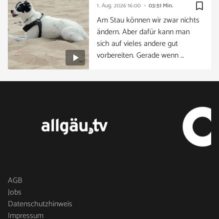
bookmark_border
1. Aug. 2026
16:00
03:51 Min.
Am Stau können wir zwar nichts
ändern. Aber dafür kann man
sich auf vieles andere gut
vorbereiten. Gerade wenn …
AGB
Jobs
Datenschutzhinweis
Impressum