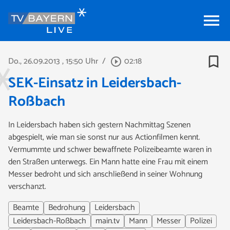
menu
bookmark_border
Do., 26.09.2013
, 15:50 Uhr
/
02:18
play_circle_outline
SEK-Einsatz in Leidersbach-
Roßbach
In Leidersbach haben sich gestern Nachmittag Szenen
abgespielt, wie man sie sonst nur aus Actionfilmen kennt.
Vermummte und schwer bewaffnete Polizeibeamte waren in
den Straßen unterwegs. Ein Mann hatte eine Frau mit einem
Messer bedroht und sich anschließend in seiner Wohnung
verschanzt.
Beamte
Bedrohung
Leidersbach
Leidersbach-Roßbach
main.tv
Mann
Messer
Polizei