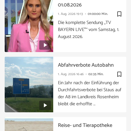
01.08.2026
bookmark_border
1. Aug. 2026
19:13
01:00:00 Min.
Die komplette Sendung „TV
BAYERN LIVE*“ vom Samstag, 1.
August 2026.
Abfahrverbote Autobahn
bookmark_border
1. Aug. 2026
16:46
02:35 Min.
Ein Jahr nach der Einführung der
Durchfahrtsverbote bei Staus auf
der A8 im Landkreis Rosenheim
bleibt die erhoffte …
Reise- und Tierapotheke