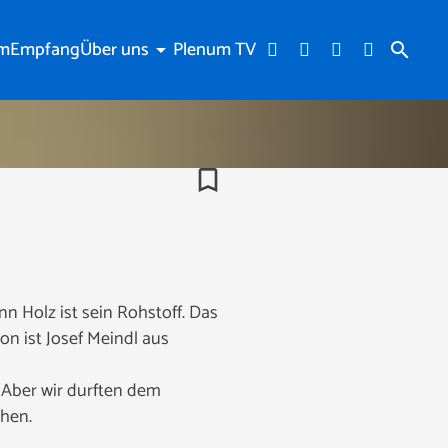
am
Empfang
Über uns
Plenum TV
arrow_drop_down
search
bookmark_border
 Holz ist sein Rohstoff. Das
on ist Josef Meindl aus
 Aber wir durften dem
hen.