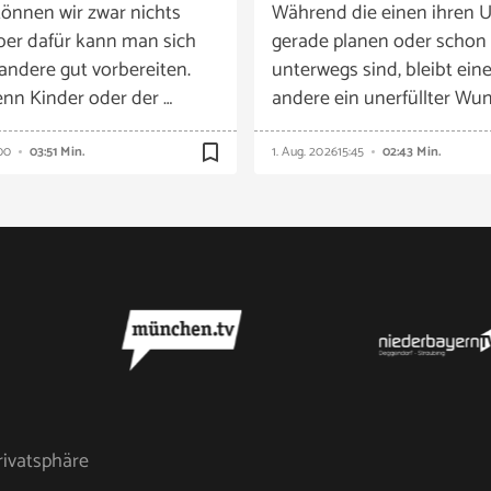
önnen wir zwar nichts
Während die einen ihren U
ber dafür kann man sich
gerade planen oder schon
 andere gut vorbereiten.
unterwegs sind, bleibt eine
nn Kinder oder der …
andere ein unerfüllter Wun
bookmark_border
00
03:51 Min.
1. Aug. 2026
15:45
02:43 Min.
rivatsphäre