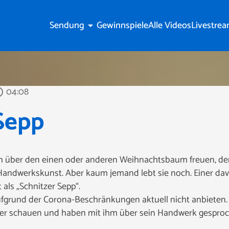
Sendung
Gewinnspiele
Alle Videos
Livestre
arrow_drop_down
04:08
outline
Sepp
ch über den einen oder anderen Weihnachtsbaum freuen, denn
 Handwerkskunst. Aber kaum jemand lebt sie noch. Einer dav
als „Schnitzer Sepp“.
ufgrund der Corona-Beschränkungen aktuell nicht anbieten.
ter schauen und haben mit ihm über sein Handwerk gesproc