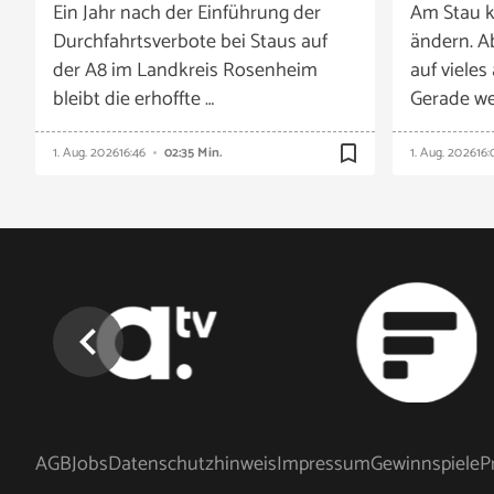
Ein Jahr nach der Einführung der
Am Stau k
Durchfahrtsverbote bei Staus auf
ändern. A
der A8 im Landkreis Rosenheim
auf vieles
bleibt die erhoffte …
Gerade we
bookmark_border
1. Aug. 2026
16:46
02:35 Min.
1. Aug. 2026
16:
chevron_left
AGB
Jobs
Datenschutzhinweis
Impressum
Gewinnspiele
P