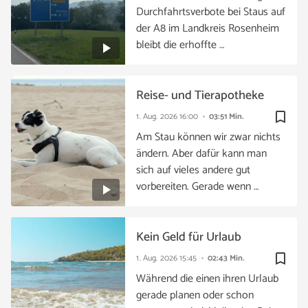
Durchfahrtsverbote bei Staus auf
der A8 im Landkreis Rosenheim
bleibt die erhoffte …
Reise- und Tierapotheke
bookmark_border
1. Aug. 2026
16:00
03:51 Min.
Am Stau können wir zwar nichts
ändern. Aber dafür kann man
sich auf vieles andere gut
vorbereiten. Gerade wenn …
Kein Geld für Urlaub
bookmark_border
1. Aug. 2026
15:45
02:43 Min.
Während die einen ihren Urlaub
gerade planen oder schon