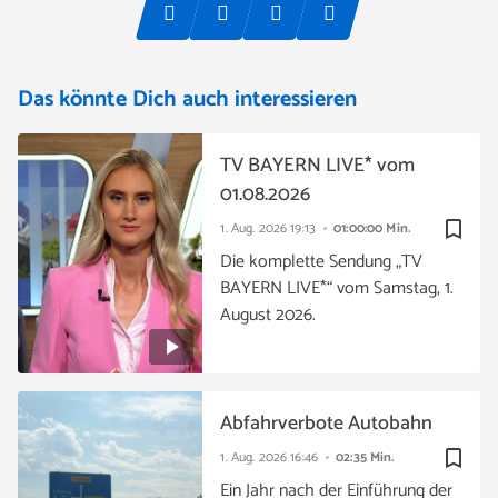
Das könnte Dich auch interessieren
TV BAYERN LIVE* vom
01.08.2026
bookmark_border
1. Aug. 2026
19:13
01:00:00 Min.
Die komplette Sendung „TV
BAYERN LIVE*“ vom Samstag, 1.
August 2026.
Abfahrverbote Autobahn
bookmark_border
1. Aug. 2026
16:46
02:35 Min.
Ein Jahr nach der Einführung der