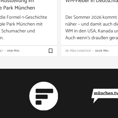
-Ausstellung im
WM-Fieber in Deutschl
e Park München
die Formel-1-Geschichte
Der Sommer 2026 kommt
ple Park München mit
näher – und damit auch di
n Schumacher und
WM in den USA, Kanada u
n.
Auch wenn’s draußen gera
bookmark_border
:47
01:51 Min.
28. März 2026
17:00
02:29 Min.