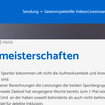
Sendung
Gewinnspiele
Alle Videos
Livestre
arrow_drop_down
05:02
outline
imeisterschaften
 Sportler bekommen oft nicht die Aufmerksamkeit und Aner
sind.
ener Berechnungen die Leistungen der beiden Sportlergrup
rwald-Zwiesel hat vergangene Woche bereits zum 7. Mal sei
. Und an der haben sowohl behinderte als auch nicht-behin
iel für gelebte Inklusion.