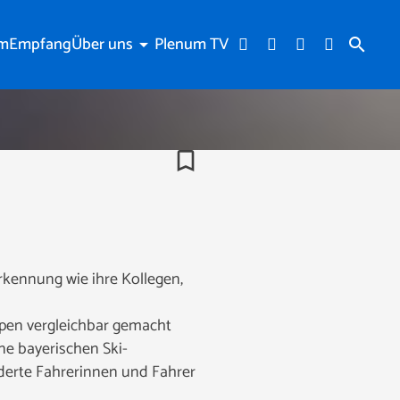
am
Empfang
Über uns
Plenum TV
arrow_drop_down
search
bookmark_border
kennung wie ihre Kollegen,
pen vergleichbar gemacht
ne bayerischen Ski-
derte Fahrerinnen und Fahrer