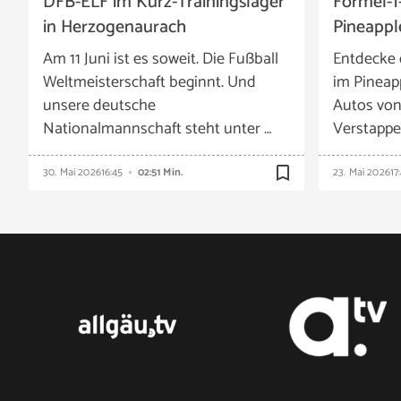
DFB-ELF im Kurz-Trainingslager
Formel-1
in Herzogenaurach
Pineappl
Am 11 Juni ist es soweit. Die Fußball
Entdecke 
Weltmeisterschaft beginnt. Und
im Pineap
unsere deutsche
Autos vo
Nationalmannschaft steht unter …
Verstappe
bookmark_border
30. Mai 2026
16:45
02:51 Min.
23. Mai 2026
17