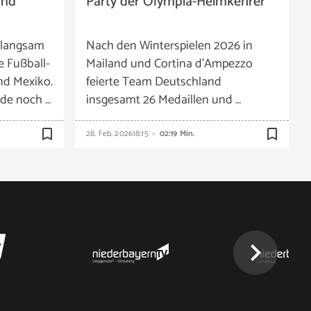
and
Party der Olympia-Heimkehrer
 langsam
Nach den Winterspielen 2026 in
e Fußball-
Mailand und Cortina d’Ampezzo
nd Mexiko.
feierte Team Deutschland
de noch …
insgesamt 26 Medaillen und …
bookmark_border
bookmark_border
28. Feb. 2026
18:15
02:19 Min.
chevron_right