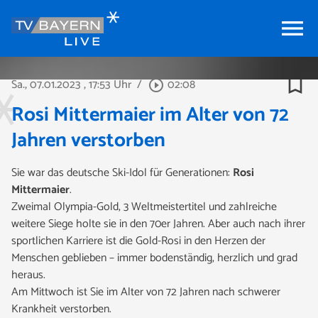
menu
bookmark_border
Sa., 07.01.2023
, 17:53 Uhr
/
02:08
play_circle_outline
Rosi Mittermaier im Alter von 72
Jahren verstorben
Sie war das deutsche Ski-Idol für Generationen:
Rosi
Mittermaier
.
Zweimal Olympia-Gold, 3 Weltmeistertitel und zahlreiche
weitere Siege holte sie in den 70er Jahren. Aber auch nach ihrer
sportlichen Karriere ist die Gold-Rosi in den Herzen der
Menschen geblieben – immer bodenständig, herzlich und grad
heraus.
Am Mittwoch ist Sie im Alter von 72 Jahren nach schwerer
Krankheit verstorben.