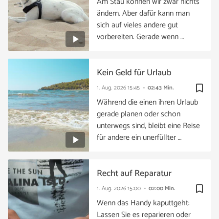
Am Stau können wir zwar nichts
ändern. Aber dafür kann man
sich auf vieles andere gut
vorbereiten. Gerade wenn …
Kein Geld für Urlaub
bookmark_border
1. Aug. 2026
15:45
02:43 Min.
Während die einen ihren Urlaub
gerade planen oder schon
unterwegs sind, bleibt eine Reise
für andere ein unerfüllter …
Recht auf Reparatur
bookmark_border
1. Aug. 2026
15:00
02:00 Min.
Wenn das Handy kaputtgeht:
Lassen Sie es reparieren oder