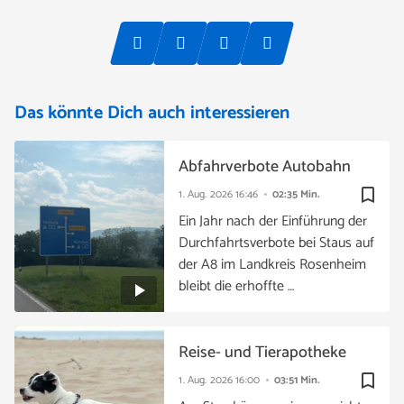
Das könnte Dich auch interessieren
Abfahrverbote Autobahn
bookmark_border
1. Aug. 2026
16:46
02:35 Min.
Ein Jahr nach der Einführung der
Durchfahrtsverbote bei Staus auf
der A8 im Landkreis Rosenheim
bleibt die erhoffte …
Reise- und Tierapotheke
bookmark_border
1. Aug. 2026
16:00
03:51 Min.