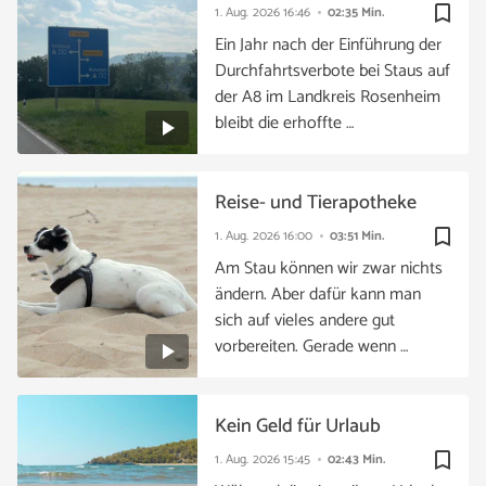
bookmark_border
1. Aug. 2026
16:46
02:35 Min.
Ein Jahr nach der Einführung der
Durchfahrtsverbote bei Staus auf
der A8 im Landkreis Rosenheim
bleibt die erhoffte …
Reise- und Tierapotheke
bookmark_border
1. Aug. 2026
16:00
03:51 Min.
Am Stau können wir zwar nichts
ändern. Aber dafür kann man
sich auf vieles andere gut
vorbereiten. Gerade wenn …
Kein Geld für Urlaub
bookmark_border
1. Aug. 2026
15:45
02:43 Min.