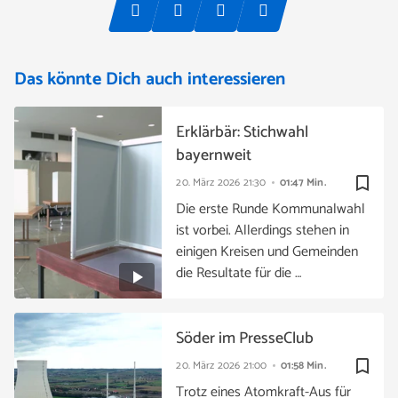
Das könnte Dich auch interessieren
Erklärbär: Stichwahl
bayernweit
bookmark_border
20. März 2026
21:30
01:47 Min.
Die erste Runde Kommunalwahl
ist vorbei. Allerdings stehen in
einigen Kreisen und Gemeinden
die Resultate für die …
Söder im PresseClub
bookmark_border
20. März 2026
21:00
01:58 Min.
Trotz eines Atomkraft-Aus für