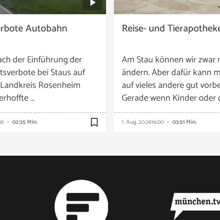
erbote Autobahn
Reise- und Tierapothek
ach der Einführung der
Am Stau können wir zwar 
tsverbote bei Staus auf
ändern. Aber dafür kann m
 Landkreis Rosenheim
auf vieles andere gut vorbe
 erhoffte …
Gerade wenn Kinder oder 
bookmark_border
46
02:35 Min.
1. Aug. 2026
16:00
03:51 Min.