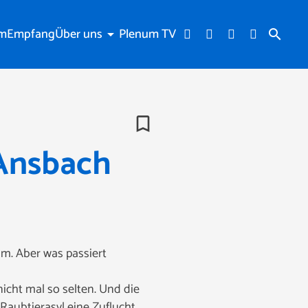
am
Empfang
Über uns
Plenum TV
arrow_drop_down
search
bookmark_border
 Ansbach
im. Aber was passiert
nicht mal so selten. Und die
Raubtierasyl eine Zuflucht.