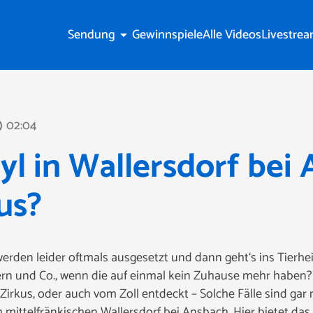
Sendung
Gewinnspiele
Alle Videos
Livestre
arrow_drop_down
02:04
line
yl in Wallersdorf bei
us?
 werden leider oftmals ausgesetzt und dann geht‘s ins Tierhe
gern und Co., wenn die auf einmal kein Zuhause mehr haben?
Zirkus, oder auch vom Zoll entdeckt – Solche Fälle sind gar 
 mittelfränkischen Wallersdorf bei Ansbach. Hier bietet das 