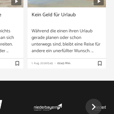
e
Kein Geld für Urlaub
nichts
Während die einen ihren Urlaub
an sich
gerade planen oder schon
reiten.
unterwegs sind, bleibt eine Reise für
der …
andere ein unerfüllter Wunsch. …
bookmark_border
bookmark_border
1. Aug. 2026
15:45
02:43 Min.
chevron_right