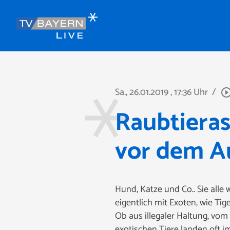
Sa., 26.01.2019
, 17:36 Uhr
/
play_circle_out
Raubtieras
vor dem A
Hund, Katze und Co.. Sie alle
eigentlich mit Exoten, wie Ti
Ob aus illegaler Haltung, vom 
exotischen Tiere landen oft im