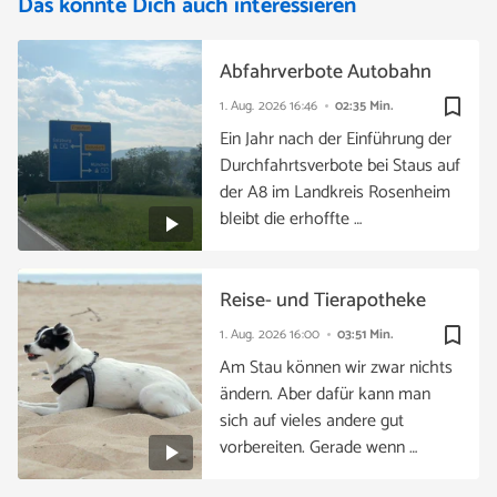
Das könnte Dich auch interessieren
Abfahrverbote Autobahn
bookmark_border
1. Aug. 2026
16:46
02:35 Min.
Ein Jahr nach der Einführung der
Durchfahrtsverbote bei Staus auf
der A8 im Landkreis Rosenheim
bleibt die erhoffte …
Reise- und Tierapotheke
bookmark_border
1. Aug. 2026
16:00
03:51 Min.
Am Stau können wir zwar nichts
ändern. Aber dafür kann man
sich auf vieles andere gut
vorbereiten. Gerade wenn …