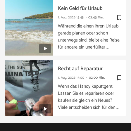
Kein Geld für Urlaub
bookmark_border
1. Aug. 2026
15:45
02:43 Min.
Während die einen ihren Urlaub
gerade planen oder schon
unterwegs sind, bleibt eine Reise
für andere ein unerfüllter …
Recht auf Reparatur
bookmark_border
1. Aug. 2026
15:00
02:00 Min.
Wenn das Handy kaputtgeht:
Lassen Sie es reparieren oder
kaufen sie gleich ein Neues?
Viele entscheiden sich für den …