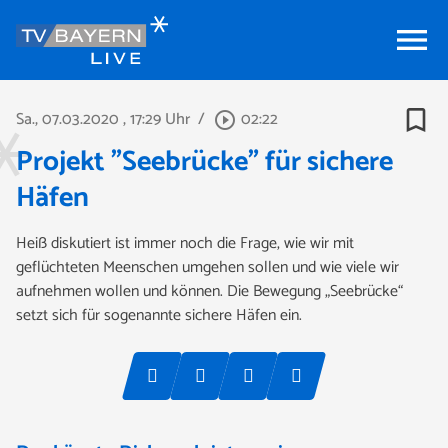
menu
bookmark_border
Sa., 07.03.2020
, 17:29 Uhr
/
02:22
play_circle_outline
Projekt "Seebrücke" für sichere
Häfen
Heiß diskutiert ist immer noch die Frage, wie wir mit
geflüchteten Meenschen umgehen sollen und wie viele wir
aufnehmen wollen und können. Die Bewegung „Seebrücke“
setzt sich für sogenannte sichere Häfen ein.