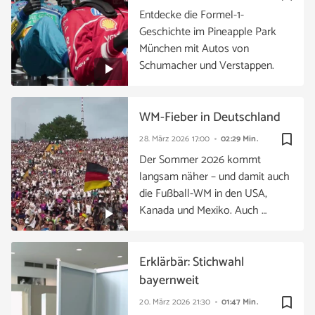
Entdecke die Formel-1-
Geschichte im Pineapple Park
München mit Autos von
Schumacher und Verstappen.
WM-Fieber in Deutschland
bookmark_border
28. März 2026
17:00
02:29 Min.
Der Sommer 2026 kommt
langsam näher – und damit auch
die Fußball-WM in den USA,
Kanada und Mexiko. Auch …
Erklärbär: Stichwahl
bayernweit
bookmark_border
20. März 2026
21:30
01:47 Min.