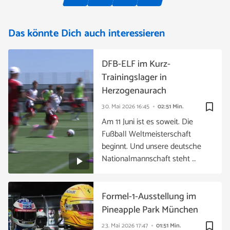
Das könnte Dich auch interessieren
DFB-ELF im Kurz-
Trainingslager in
Herzogenaurach
bookmark_border
30. Mai 2026
16:45
02:51 Min.
Am 11 Juni ist es soweit. Die
Fußball Weltmeisterschaft
beginnt. Und unsere deutsche
Nationalmannschaft steht …
Formel-1-Ausstellung im
Pineapple Park München
bookmark_border
23. Mai 2026
17:47
01:51 Min.