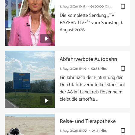
bookmark_border
1. Aug. 2026
19:13
01:00:00 Min.
Die komplette Sendung „TV
BAYERN LIVE*“ vom Samstag, 1.
August 2026.
Abfahrverbote Autobahn
bookmark_border
1. Aug. 2026
16:46
02:35 Min.
Ein Jahr nach der Einführung der
Durchfahrtsverbote bei Staus auf
der A8 im Landkreis Rosenheim
bleibt die erhoffte …
Reise- und Tierapotheke
bookmark_border
1. Aug. 2026
16:00
03:51 Min.