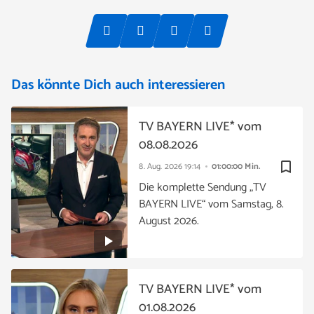
Das könnte Dich auch interessieren
TV BAYERN LIVE* vom
08.08.2026
bookmark_border
8. Aug. 2026
19:14
01:00:00 Min.
Die komplette Sendung „TV
BAYERN LIVE“ vom Samstag, 8.
August 2026.
TV BAYERN LIVE* vom
01.08.2026