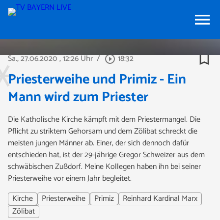
menu
bookmark_border
Sa., 27.06.2020
, 12:26 Uhr
/
18:32
play_circle_outline
Priesterweihe und Primiz - Ein
Mann wird zum Priester
Die Katholische Kirche kämpft mit dem Priestermangel. Die
Pflicht zu striktem Gehorsam und dem Zölibat schreckt die
meisten jungen Männer ab. Einer, der sich dennoch dafür
entschieden hat, ist der 29-jährige Gregor Schweizer aus dem
schwäbischen Zußdorf. Meine Kollegen haben ihn bei seiner
Priesterweihe vor einem Jahr begleitet.
Kirche
Priesterweihe
Primiz
Reinhard Kardinal Marx
Zölibat