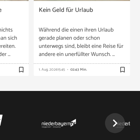
e
Kein Geld für Urlaub
nichts
Während die einen ihren Urlaub
an sich
gerade planen oder schon
reiten.
unterwegs sind, bleibt eine Reise für
der …
andere ein unerfüllter Wunsch. …
bookmark_border
bookmark_border
1. Aug. 2026
15:45
02:43 Min.
chevron_right