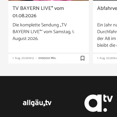
TV BAYERN LIVE* vom
Abfahrv
01.08.2026
Die komplette Sendung „TV
Ein Jahr n
BAYERN LIVE*“ vom Samstag, 1.
Durchfahr
August 2026.
der A8 im
bleibt die
bookmark_border
1. Aug. 2026
19:13
01:00:00 Min.
1. Aug. 2026
16: