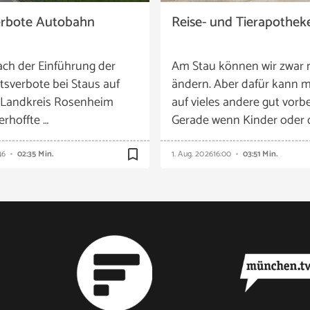
erbote Autobahn
Reise- und Tierapothek
ach der Einführung der
Am Stau können wir zwar 
tsverbote bei Staus auf
ändern. Aber dafür kann m
 Landkreis Rosenheim
auf vieles andere gut vorbe
 erhoffte …
Gerade wenn Kinder oder 
bookmark_border
46
02:35 Min.
1. Aug. 2026
16:00
03:51 Min.