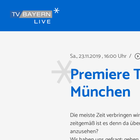
Sa., 23.11.2019
, 16:00 Uhr
/
play_circle_out
Premiere T
München
Die meiste Zeit verbringen wi
zeitgemäß ist es denn da übe
anzusehen?
Wir haben uns gefragt: gehen 