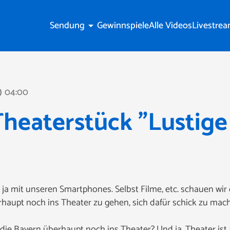
Sendung
Gewinnspiele
Alle Videos
Livestre
arrow_drop_down
04:00
line
heaterstück "Lustige
r ja mit unseren Smartphones. Selbst Filme, etc. schauen wi
rhaupt noch ins Theater zu gehen, sich dafür schick zu mac
die Bayern überhaupt noch ins Theater? Und ja, Theater ist a