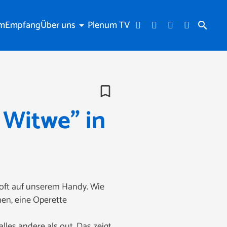
am
Empfang
Über uns
Plenum TV
arrow_drop_down
search
bookmark_border
 Witwe" in
r oft auf unserem Handy. Wie
hen, eine Operette
lles andere als out. Das zeigt