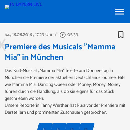
menu
bookmark_border
Sa., 18.08.2018
, 17:29 Uhr
/
05:39
play_circle_outline
Premiere des Musicals "Mamma
Mia" in München
Das Kult-Musical „Mamma Mia“ feierte am Donnerstag in
München die Premiere der aktuellen Deutschland-Tournee. Hits
wie Mamma Mia, Dancing Queen oder Money, Money, Money
führen durch die Handlung, als ob sie eigens für das Stück
geschrieben worden.
Unsere Reporterin Fanny Werther hat kurz vor der Premiere mit
Darstellern und prominenten Zuschauern gesprochen.