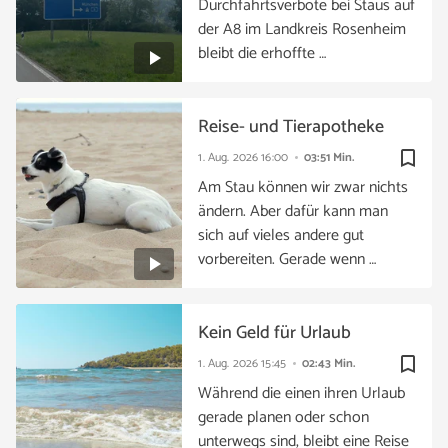
Durchfahrtsverbote bei Staus auf
der A8 im Landkreis Rosenheim
bleibt die erhoffte …
Reise- und Tierapotheke
bookmark_border
1. Aug. 2026
16:00
03:51 Min.
Am Stau können wir zwar nichts
ändern. Aber dafür kann man
sich auf vieles andere gut
vorbereiten. Gerade wenn …
Kein Geld für Urlaub
bookmark_border
1. Aug. 2026
15:45
02:43 Min.
Während die einen ihren Urlaub
gerade planen oder schon
unterwegs sind, bleibt eine Reise