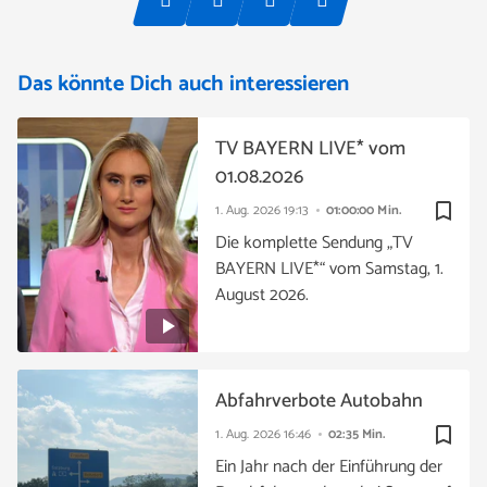
Das könnte Dich auch interessieren
TV BAYERN LIVE* vom
01.08.2026
bookmark_border
1. Aug. 2026
19:13
01:00:00 Min.
Die komplette Sendung „TV
BAYERN LIVE*“ vom Samstag, 1.
August 2026.
Abfahrverbote Autobahn
bookmark_border
1. Aug. 2026
16:46
02:35 Min.
Ein Jahr nach der Einführung der