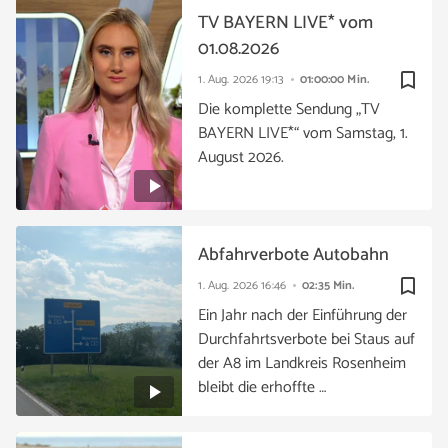
TV BAYERN LIVE* vom
01.08.2026
bookmark_border
1. Aug. 2026
19:13
01:00:00 Min.
Die komplette Sendung „TV
BAYERN LIVE*“ vom Samstag, 1.
August 2026.
Abfahrverbote Autobahn
bookmark_border
1. Aug. 2026
16:46
02:35 Min.
Ein Jahr nach der Einführung der
Durchfahrtsverbote bei Staus auf
der A8 im Landkreis Rosenheim
bleibt die erhoffte …