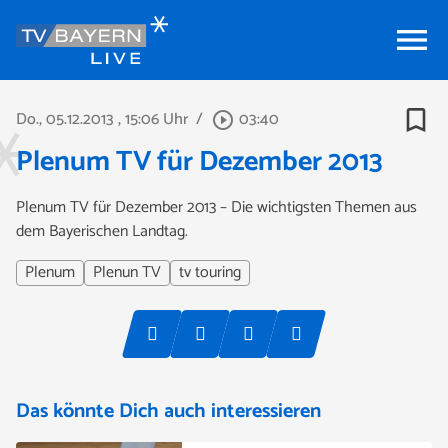
menu
bookmark_border
Do., 05.12.2013
, 15:06 Uhr
/
03:40
play_circle_outline
Plenum TV für Dezember 2013
Plenum TV für Dezember 2013 – Die wichtigsten Themen aus
dem Bayerischen Landtag.
Plenum
Plenun TV
tv touring
Das könnte Dich auch interessieren