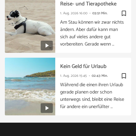
Reise- und Tierapotheke
bookmark_border
1. Aug. 2026
16:00
03:51 Min.
Am Stau können wir zwar nichts
ändern. Aber dafür kann man
sich auf vieles andere gut
vorbereiten. Gerade wenn …
Kein Geld für Urlaub
bookmark_border
1. Aug. 2026
15:45
02:43 Min.
Während die einen ihren Urlaub
gerade planen oder schon
unterwegs sind, bleibt eine Reise
für andere ein unerfüllter …