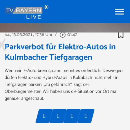
menu
bookmark_border
Sa., 13.03.2021
, 17:36 Uhr
/
01:42
play_circle_outline
Parkverbot für Elektro-Autos in
Kulmbacher Tiefgaragen
Wenn ein E-Auto brennt, dann brennt es ordentlich. Deswegen
dürfen Elektro- und Hybrid-Autos in Kulmbach nicht mehr in
Tiefgaragen parken. „Zu gefährlich“, sagt der
Oberbürgermeister. Wir haben uns die Situation vor Ort mal
genauer angeschaut.