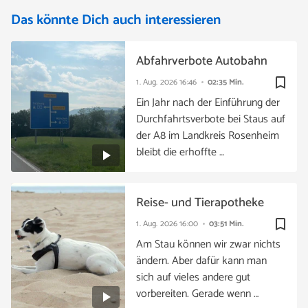
Das könnte Dich auch interessieren
Abfahrverbote Autobahn
bookmark_border
1. Aug. 2026
16:46
02:35 Min.
Ein Jahr nach der Einführung der
Durchfahrtsverbote bei Staus auf
der A8 im Landkreis Rosenheim
bleibt die erhoffte …
Reise- und Tierapotheke
bookmark_border
1. Aug. 2026
16:00
03:51 Min.
Am Stau können wir zwar nichts
ändern. Aber dafür kann man
sich auf vieles andere gut
vorbereiten. Gerade wenn …