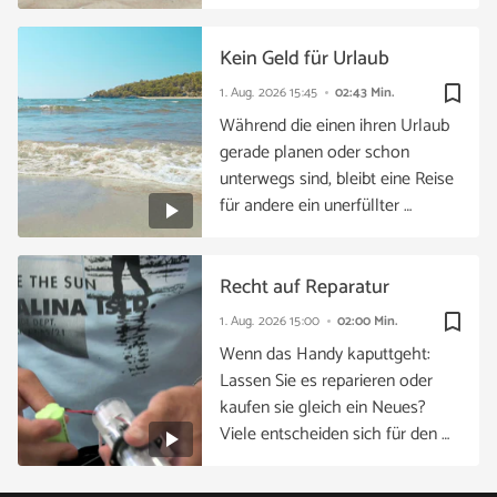
Kein Geld für Urlaub
bookmark_border
1. Aug. 2026
15:45
02:43 Min.
Während die einen ihren Urlaub
gerade planen oder schon
unterwegs sind, bleibt eine Reise
für andere ein unerfüllter …
Recht auf Reparatur
bookmark_border
1. Aug. 2026
15:00
02:00 Min.
Wenn das Handy kaputtgeht:
Lassen Sie es reparieren oder
kaufen sie gleich ein Neues?
Viele entscheiden sich für den …