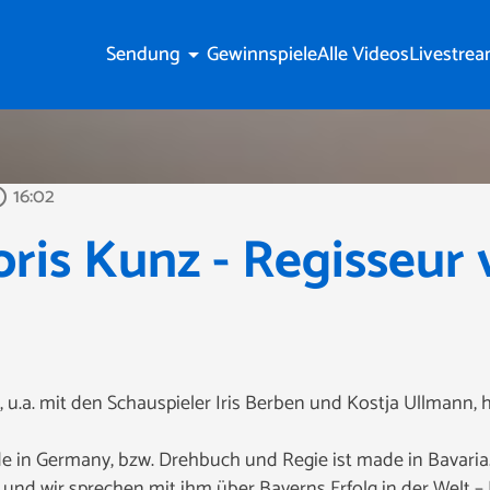
Sendung
Gewinnspiele
Alle Videos
Livestre
arrow_drop_down
16:02
outline
oris Kunz - Regisseur
e“, u.a. mit den Schauspieler Iris Berben und Kostja Ullmann, 
de in Germany, bzw. Drehbuch und Regie ist made in Bavaria
t und wir sprechen mit ihm über Bayerns Erfolg in der Welt –