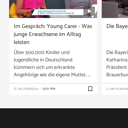
Im Gespräch: Young Carer - Was
Die Baye
junge Erwachsene im Alltag
leisten
Über 500.000 Kinder und
Die Bayer
Jugendliche in Deutschland
Katharina
kümmern sich um erkrankte
Präsident
Angehörige wie die eigene Mutter, …
Brauerbund
bookmark_border
13. Juli 2026
15:54
13:01 Min.
2. Juni 2026
14: