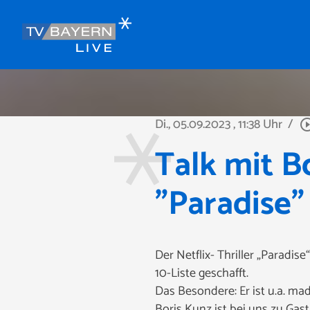
Di., 05.09.2023
, 11:38 Uhr
/
play_circle_
Talk mit B
"Paradise"
Der Netflix- Thriller „Paradis
10-Liste geschafft.
Das Besondere: Er ist u.a. ma
Boris Kunz ist bei uns zu Gas