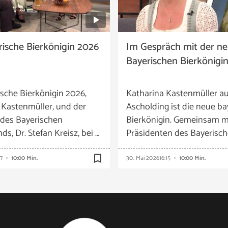
rische Bierkönigin 2026
Im Gespräch mit der n
Bayerischen Bierkönigi
ische Bierkönigin 2026,
Katharina Kastenmüller a
 Kastenmüller, und der
Ascholding ist die neue ba
 des Bayerischen
Bierkönigin. Gemeinsam m
s, Dr. Stefan Kreisz, bei …
Präsidenten des Bayerisch
bookmark_border
47
10:00 Min.
30. Mai 2026
16:15
10:00 Min.