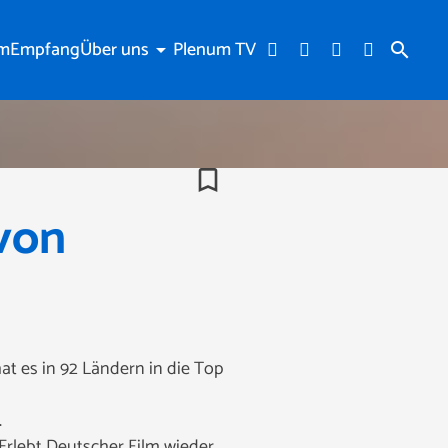
am
Empfang
Über uns
Plenum TV
arrow_drop_down
search
bookmark_border
 von
hat es in 92 Ländern in die Top
.
 Erlebt Deutscher Film wieder