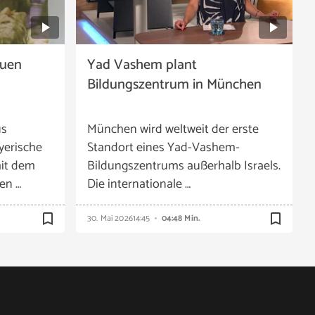
euen
Yad Vashem plant
n
Bildungszentrum in München
us
München wird weltweit der erste
yerische
Standort eines Yad-Vashem-
it dem
Bildungszentrums außerhalb Israels.
en …
Die internationale …
bookmark_border
bookmark_border
30. Mai 2026
14:45
04:48 Min.