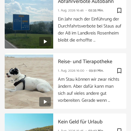
Abfahrverbote Autobahn
bookmark_border
1. Aug. 2026
16:46
02:35 Min.
Ein Jahr nach der Einführung der
Durchfahrtsverbote bei Staus auf
der A8 im Landkreis Rosenheim
bleibt die erhoffte …
Reise- und Tierapotheke
bookmark_border
1. Aug. 2026
16:00
03:51 Min.
Am Stau können wir zwar nichts
ändern. Aber dafür kann man
sich auf vieles andere gut
vorbereiten. Gerade wenn …
Kein Geld für Urlaub
1. Aug. 2026
15:45
02:43 Min.