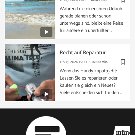
bookmark_border
Während die einen ihren Urlaub
gerade planen oder schon
unterwegs sind, bleibt eine Reise
für andere ein unerfüllter …
Recht auf Reparatur
bookmark_border
1. Aug. 2026
15:00
02:00 Min.
Wenn das Handy kaputtgeht:
Lassen Sie es reparieren oder
kaufen sie gleich ein Neues?
Viele entscheiden sich für den …