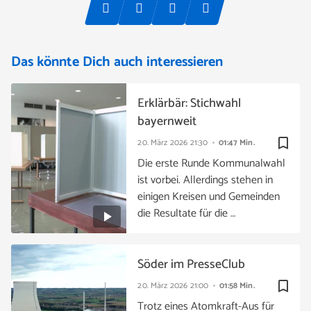
Das könnte Dich auch interessieren
Erklärbär: Stichwahl
bayernweit
bookmark_border
20. März 2026
21:30
01:47 Min.
Die erste Runde Kommunalwahl
ist vorbei. Allerdings stehen in
einigen Kreisen und Gemeinden
die Resultate für die …
Söder im PresseClub
bookmark_border
20. März 2026
21:00
01:58 Min.
Trotz eines Atomkraft-Aus für