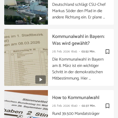
Deutschland schlägt CSU-Chef
Markus Söder den Pfad in die
andere Richtung ein. Er plane …
Kommunalwahl in Bayern:
Was wird gewählt?
bookmark_border
28. Feb. 2026
18:45
03:52 Min.
Die Kommunalwahl in Bayern
am 8. März ist ein wichtiger
Schritt in der demokratischen
Mitbestimmung. Hier …
How to Kommunalwahl
bookmark_border
28. Feb. 2026
18:40
02:37 Min.
Rund 39.500 Mandatsträger