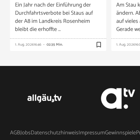
Ein Jahr nach der Einführung der
Am Stau k
Durchfahrtsverbote bei Staus auf
ändern. A
der A8 im Landkreis Rosenheim
auf vieles
bleibt die erhoffte …
Gerade we
bookmark_border
1. Aug. 2026
16:46
02:35 Min.
1. Aug. 2026
16:
AGB
Jobs
Datenschutzhinweis
Impressum
Gewinnspiele
P