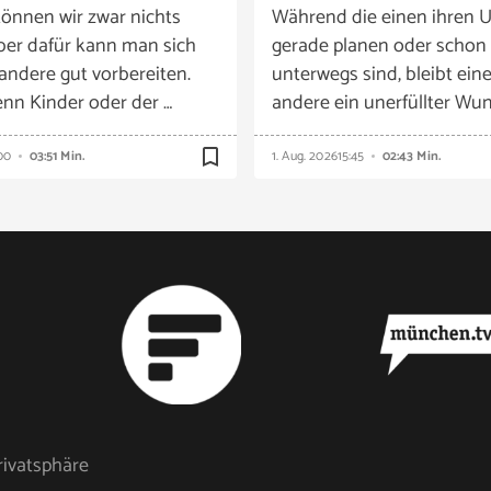
önnen wir zwar nichts
Während die einen ihren U
ber dafür kann man sich
gerade planen oder schon
 andere gut vorbereiten.
unterwegs sind, bleibt eine
nn Kinder oder der …
andere ein unerfüllter Wun
bookmark_border
00
03:51 Min.
1. Aug. 2026
15:45
02:43 Min.
rivatsphäre