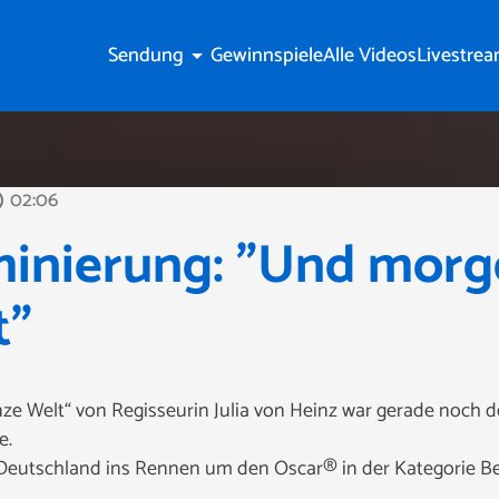
Sendung
Gewinnspiele
Alle Videos
Livestre
arrow_drop_down
02:06
line
inierung: "Und morg
t"
e Welt“ von Regisseurin Julia von Heinz war gerade noch de
e.
 Deutschland ins Rennen um den Oscar® in der Kategorie Best