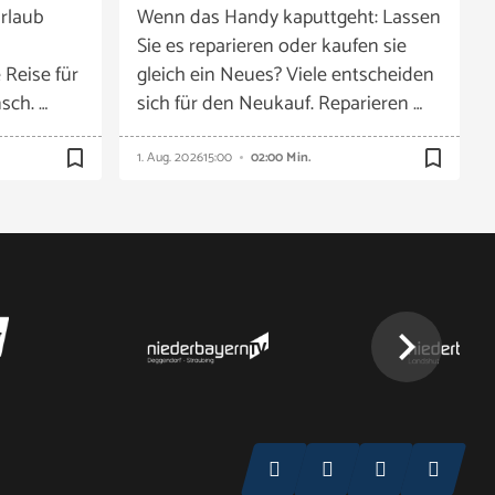
rlaub
Wenn das Handy kaputtgeht: Lassen
Sie es reparieren oder kaufen sie
 Reise für
gleich ein Neues? Viele entscheiden
sch. …
sich für den Neukauf. Reparieren …
bookmark_border
bookmark_border
1. Aug. 2026
15:00
02:00 Min.
chevron_right