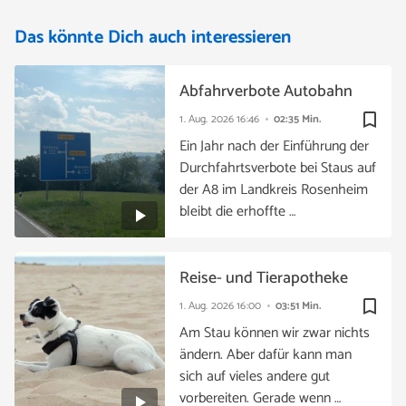
Das könnte Dich auch interessieren
Abfahrverbote Autobahn
bookmark_border
1. Aug. 2026
16:46
02:35 Min.
Ein Jahr nach der Einführung der
Durchfahrtsverbote bei Staus auf
der A8 im Landkreis Rosenheim
bleibt die erhoffte …
Reise- und Tierapotheke
bookmark_border
1. Aug. 2026
16:00
03:51 Min.
Am Stau können wir zwar nichts
ändern. Aber dafür kann man
sich auf vieles andere gut
vorbereiten. Gerade wenn …