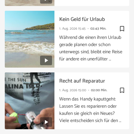
Kein Geld für Urlaub
bookmark_border
1. Aug. 2026
15:45
02:43 Min.
Während die einen ihren Urlaub
gerade planen oder schon
unterwegs sind, bleibt eine Reise
für andere ein unerfüllter …
Recht auf Reparatur
bookmark_border
1. Aug. 2026
15:00
02:00 Min.
Wenn das Handy kaputtgeht:
Lassen Sie es reparieren oder
kaufen sie gleich ein Neues?
Viele entscheiden sich für den …