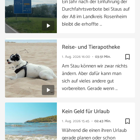
Ein Jahr nach der Einführung der
Durchfahrtsverbote bei Staus auf
der A8 im Landkreis Rosenheim
bleibt die erhoffte …
Reise- und Tierapotheke
bookmark_border
1. Aug. 2026
16:00
03:51 Min.
Am Stau können wir zwar nichts
ändern. Aber dafür kann man
sich auf vieles andere gut
vorbereiten. Gerade wenn …
Kein Geld für Urlaub
bookmark_border
1. Aug. 2026
15:45
02:43 Min.
Während die einen ihren Urlaub
gerade planen oder schon