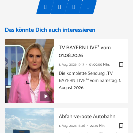
Das könnte Dich auch interessieren
TV BAYERN LIVE* vom
01.08.2026
bookmark_border
1. Aug. 2026
19:13
01:00:00 Min.
Die komplette Sendung „TV
BAYERN LIVE*“ vom Samstag, 1.
August 2026.
Abfahrverbote Autobahn
bookmark_border
1. Aug. 2026
16:46
02:35 Min.