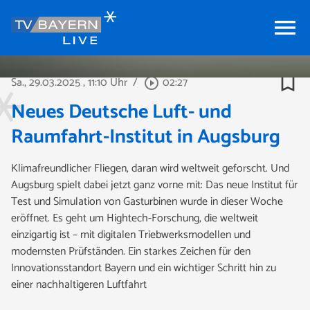
menu
bookmark_border
Sa., 29.03.2025
, 11:10 Uhr
/
02:27
play_circle_outline
Neues Deutsche Luft- und
Raumfahrt-Institut in Augsburg
Klimafreundlicher Fliegen, daran wird weltweit geforscht. Und
Augsburg spielt dabei jetzt ganz vorne mit: Das neue Institut für
Test und Simulation von Gasturbinen wurde in dieser Woche
eröffnet. Es geht um Hightech-Forschung, die weltweit
einzigartig ist – mit digitalen Triebwerksmodellen und
modernsten Prüfständen. Ein starkes Zeichen für den
Innovationsstandort Bayern und ein wichtiger Schritt hin zu
einer nachhaltigeren Luftfahrt