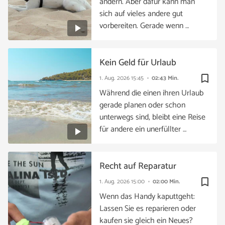
ändern. Aber dafür kann man
sich auf vieles andere gut
vorbereiten. Gerade wenn …
Kein Geld für Urlaub
bookmark_border
1. Aug. 2026
15:45
02:43 Min.
Während die einen ihren Urlaub
gerade planen oder schon
unterwegs sind, bleibt eine Reise
für andere ein unerfüllter …
Recht auf Reparatur
bookmark_border
1. Aug. 2026
15:00
02:00 Min.
Wenn das Handy kaputtgeht:
Lassen Sie es reparieren oder
kaufen sie gleich ein Neues?