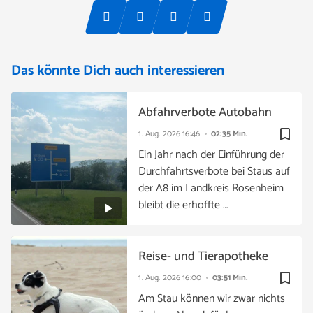
Das könnte Dich auch interessieren
Abfahrverbote Autobahn
bookmark_border
1. Aug. 2026
16:46
02:35 Min.
Ein Jahr nach der Einführung der
Durchfahrtsverbote bei Staus auf
der A8 im Landkreis Rosenheim
bleibt die erhoffte …
Reise- und Tierapotheke
bookmark_border
1. Aug. 2026
16:00
03:51 Min.
Am Stau können wir zwar nichts