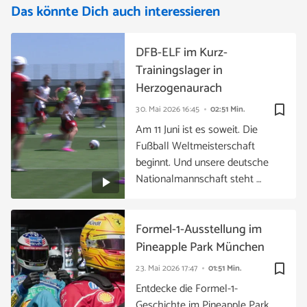
Das könnte Dich auch interessieren
DFB-ELF im Kurz-
Trainingslager in
Herzogenaurach
bookmark_border
30. Mai 2026
16:45
02:51 Min.
Am 11 Juni ist es soweit. Die
Fußball Weltmeisterschaft
beginnt. Und unsere deutsche
Nationalmannschaft steht …
Formel-1-Ausstellung im
Pineapple Park München
bookmark_border
23. Mai 2026
17:47
01:51 Min.
Entdecke die Formel-1-
Geschichte im Pineapple Park