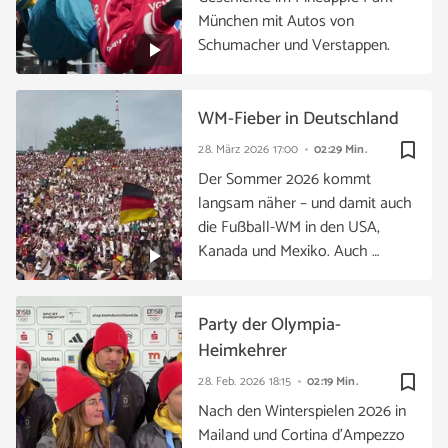
München mit Autos von
Schumacher und Verstappen.
WM-Fieber in Deutschland
bookmark_border
28. März 2026
17:00
02:29 Min.
Der Sommer 2026 kommt
langsam näher – und damit auch
die Fußball-WM in den USA,
Kanada und Mexiko. Auch …
Party der Olympia-
Heimkehrer
bookmark_border
28. Feb. 2026
18:15
02:19 Min.
Nach den Winterspielen 2026 in
Mailand und Cortina d’Ampezzo