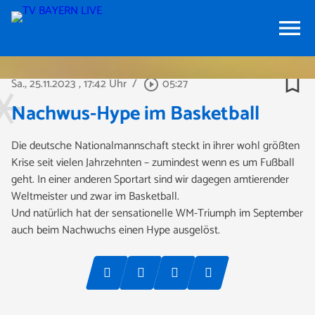
menu
bookmark_border
Sa., 25.11.2023
, 17:42 Uhr
/
05:27
play_circle_outline
Nachwus-Hype im Basketball
Die deutsche Nationalmannschaft steckt in ihrer wohl größten
Krise seit vielen Jahrzehnten – zumindest wenn es um Fußball
geht. In einer anderen Sportart sind wir dagegen amtierender
Weltmeister und zwar im Basketball.
Und natürlich hat der sensationelle WM-Triumph im September
auch beim Nachwuchs einen Hype ausgelöst.