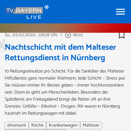
menu
bookmark_border
So., 02.02.2020
, 09:28 Uhr
/
18:05
play_circle_outline
Nachtschicht mit dem Malteser
Rettungsdienst in Nürnberg
10 Rettungseinsätze pro Schicht. Für die Sanitäter des Malteser
Hilfsdiensts ganz normaler Wahnsinn. Jede Schicht – Stress pur.
Sie müssen immer ihr Bestes geben – immer hochkonzentriert
sein. Denn es geht um Menschenleben. Besonders der
Spätdienst am Freitagabend bringt die Retter oft an ihre
Grenzen. Unfälle – Alkohol – Drogen. Wir waren in Nürnberg
hautnah im Rettungswagen mit dabei.
ehrenamt
Kirche
Krankenwagen
Malteser