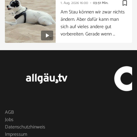
bookmark_border
1. Aug. 2026
16:00
03:51 Min.
Am Stau können wir zwar nichts
ändern. Aber dafür kann man
sich auf vieles andere gut
vorbereiten. Gerade wenn …
AGB
Jobs
Datenschutzhinweis
Impressum