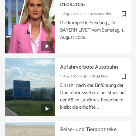
01.08.2026
bookmark_border
1. Aug. 2026
19:13
01:00:00 Min.
Die komplette Sendung „TV
BAYERN LIVE*“ vom Samstag, 1.
August 2026.
Abfahrverbote Autobahn
bookmark_border
1. Aug. 2026
16:46
02:35 Min.
Ein Jahr nach der Einführung der
Durchfahrtsverbote bei Staus auf
der A8 im Landkreis Rosenheim
bleibt die erhoffte …
Reise- und Tierapotheke