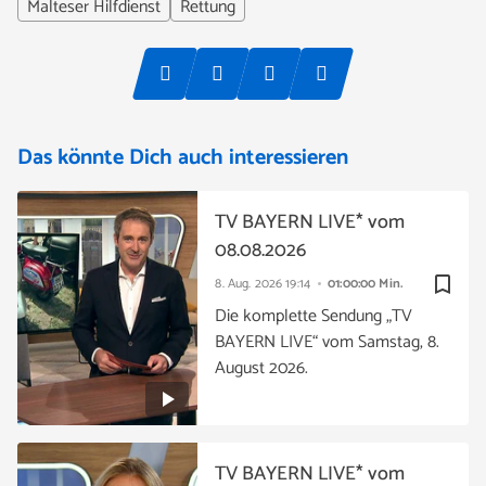
Malteser Hilfdienst
Rettung
Das könnte Dich auch interessieren
TV BAYERN LIVE* vom
08.08.2026
bookmark_border
8. Aug. 2026
19:14
01:00:00 Min.
Die komplette Sendung „TV
BAYERN LIVE“ vom Samstag, 8.
August 2026.
TV BAYERN LIVE* vom