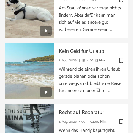
Am Stau können wir zwar nichts
ändern. Aber dafür kann man
sich auf vieles andere gut
vorbereiten. Gerade wenn …
Kein Geld für Urlaub
bookmark_border
1. Aug. 2026
15:45
02:43 Min.
Während die einen ihren Urlaub
gerade planen oder schon
unterwegs sind, bleibt eine Reise
für andere ein unerfüllter …
Recht auf Reparatur
bookmark_border
1. Aug. 2026
15:00
02:00 Min.
Wenn das Handy kaputtgeht: