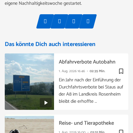
eigene Nachhaltigkeitswoche gestartet.
Das könnte Dich auch interessieren
Abfahrverbote Autobahn
bookmark_border
1. Aug. 2026
16:46
02:35 Min.
Ein Jahr nach der Einführung der
Durchfahrtsverbote bei Staus auf
der A8 im Landkreis Rosenheim
bleibt die erhoffte …
Reise- und Tierapotheke
bookmark_border
1. Aug. 2026
16:00
03:51 Min.