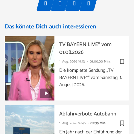
Das könnte Dich auch interessieren
TV BAYERN LIVE* vom
01.08.2026
bookmark_border
1. Aug. 2026
19:13
01:00:00 Min.
Die komplette Sendung „TV
BAYERN LIVE*“ vom Samstag, 1.
August 2026.
Abfahrverbote Autobahn
bookmark_border
1. Aug. 2026
16:46
02:35 Min.
Ein Jahr nach der Einführung der