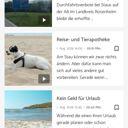
Durchfahrtsverbote bei Staus auf
der A8 im Landkreis Rosenheim
bleibt die erhoffte …
Reise- und Tierapotheke
bookmark_border
1. Aug. 2026
16:00
03:51 Min.
Am Stau können wir zwar nichts
ändern. Aber dafür kann man
sich auf vieles andere gut
vorbereiten. Gerade wenn …
Kein Geld für Urlaub
bookmark_border
1. Aug. 2026
15:45
02:43 Min.
Während die einen ihren Urlaub
gerade planen oder schon