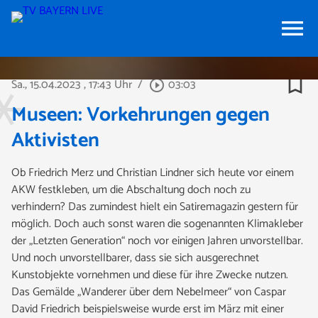
menu
bookmark_border
Sa., 15.04.2023
, 17:43 Uhr
/
03:03
play_circle_outline
Museen: Vorkehrungen gegen
Aktivisten
Ob Friedrich Merz und Christian Lindner sich heute vor einem
AKW festkleben, um die Abschaltung doch noch zu
verhindern? Das zumindest hielt ein Satiremagazin gestern für
möglich. Doch auch sonst waren die sogenannten Klimakleber
der „Letzten Generation“ noch vor einigen Jahren unvorstellbar.
Und noch unvorstellbarer, dass sie sich ausgerechnet
Kunstobjekte vornehmen und diese für ihre Zwecke nutzen.
Das Gemälde „Wanderer über dem Nebelmeer“ von Caspar
David Friedrich beispielsweise wurde erst im März mit einer