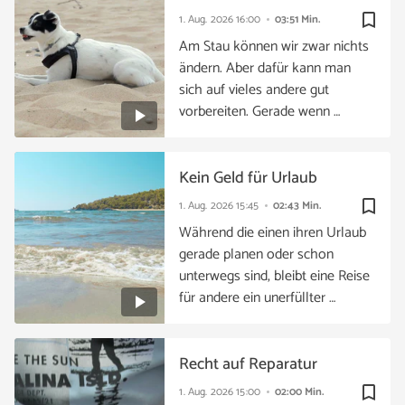
bookmark_border
1. Aug. 2026
16:00
03:51 Min.
Am Stau können wir zwar nichts
ändern. Aber dafür kann man
sich auf vieles andere gut
vorbereiten. Gerade wenn …
Kein Geld für Urlaub
bookmark_border
1. Aug. 2026
15:45
02:43 Min.
Während die einen ihren Urlaub
gerade planen oder schon
unterwegs sind, bleibt eine Reise
für andere ein unerfüllter …
Recht auf Reparatur
bookmark_border
1. Aug. 2026
15:00
02:00 Min.