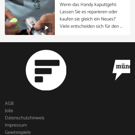
Wenn das Handy kaputtgeht:
Lassen Sie es reparieren oder
kaufen sie gleich ein Neues?
Viele entscheiden sich für den …
AGB
Jobs
Datenschutzhinweis
Impressum
Gewinnspiele