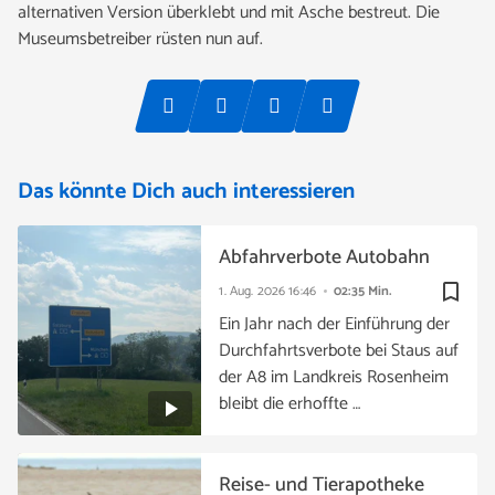
alternativen Version überklebt und mit Asche bestreut. Die
Museumsbetreiber rüsten nun auf.
Das könnte Dich auch interessieren
Abfahrverbote Autobahn
bookmark_border
1. Aug. 2026
16:46
02:35 Min.
Ein Jahr nach der Einführung der
Durchfahrtsverbote bei Staus auf
der A8 im Landkreis Rosenheim
bleibt die erhoffte …
Reise- und Tierapotheke