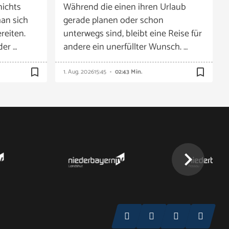
nichts
Während die einen ihren Urlaub
an sich
gerade planen oder schon
reiten.
unterwegs sind, bleibt eine Reise für
der …
andere ein unerfüllter Wunsch. …
bookmark_border
bookmark_border
1. Aug. 2026
15:45
02:43 Min.
chevron_right