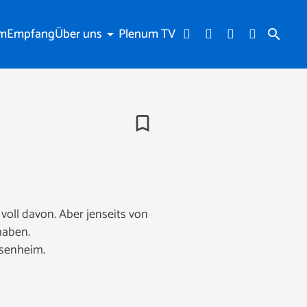
am
Empfang
Über uns
Plenum TV
arrow_drop_down
search
bookmark_border
 voll davon. Aber jenseits von
haben.
osenheim.