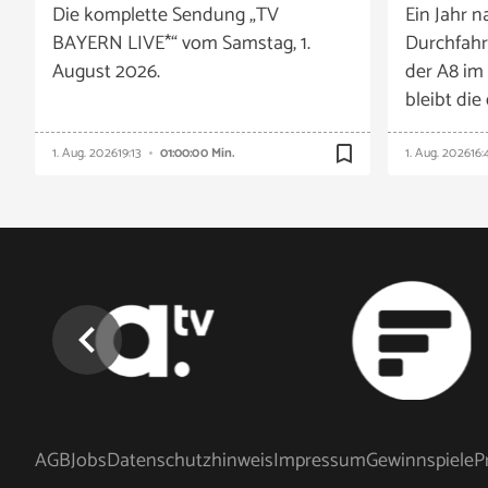
Die komplette Sendung „TV
Ein Jahr n
BAYERN LIVE*“ vom Samstag, 1.
Durchfahr
August 2026.
der A8 im
bleibt die
bookmark_border
1. Aug. 2026
19:13
01:00:00 Min.
1. Aug. 2026
16:
chevron_left
AGB
Jobs
Datenschutzhinweis
Impressum
Gewinnspiele
P