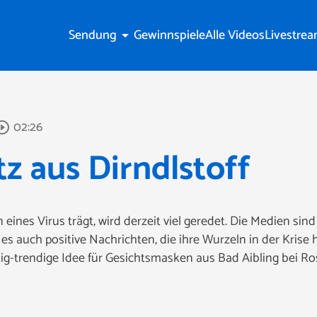
Sendung
Gewinnspiele
Alle Videos
Livestre
arrow_drop_down
02:26
rcle_outline
 aus Dirndlstoff
eines Virus trägt, wird derzeit viel geredet. Die Medien sind
 auch positive Nachrichten, die ihre Wurzeln in der Krise 
tig-trendige Idee für Gesichtsmasken aus Bad Aibling bei R