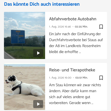
Das könnte Dich auch interessieren
Abfahrverbote Autobahn
bookmark_border
1. Aug. 2026
16:46
02:35 Min.
Ein Jahr nach der Einführung der
Durchfahrtsverbote bei Staus auf
der A8 im Landkreis Rosenheim
bleibt die erhoffte …
Reise- und Tierapotheke
bookmark_border
1. Aug. 2026
16:00
03:51 Min.
Am Stau können wir zwar nichts
ändern. Aber dafür kann man
sich auf vieles andere gut
vorbereiten. Gerade wenn …