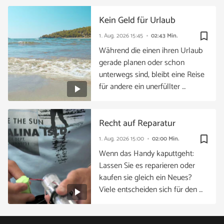
Kein Geld für Urlaub
bookmark_border
1. Aug. 2026
15:45
02:43 Min.
Während die einen ihren Urlaub
gerade planen oder schon
unterwegs sind, bleibt eine Reise
für andere ein unerfüllter …
Recht auf Reparatur
bookmark_border
1. Aug. 2026
15:00
02:00 Min.
Wenn das Handy kaputtgeht:
Lassen Sie es reparieren oder
kaufen sie gleich ein Neues?
Viele entscheiden sich für den …