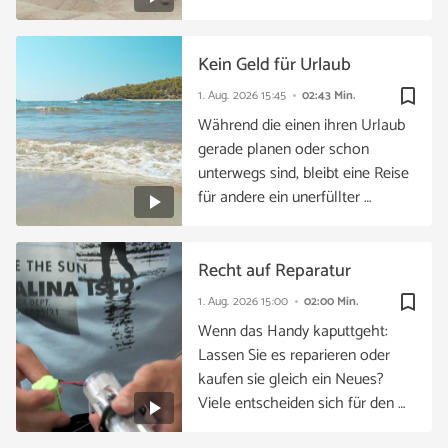
Kein Geld für Urlaub
bookmark_border
1. Aug. 2026
15:45
02:43 Min.
Während die einen ihren Urlaub
gerade planen oder schon
unterwegs sind, bleibt eine Reise
für andere ein unerfüllter …
Recht auf Reparatur
bookmark_border
1. Aug. 2026
15:00
02:00 Min.
Wenn das Handy kaputtgeht:
Lassen Sie es reparieren oder
kaufen sie gleich ein Neues?
Viele entscheiden sich für den …