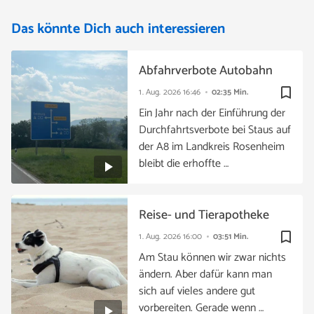
Das könnte Dich auch interessieren
Abfahrverbote Autobahn
bookmark_border
1. Aug. 2026
16:46
02:35 Min.
Ein Jahr nach der Einführung der
Durchfahrtsverbote bei Staus auf
der A8 im Landkreis Rosenheim
bleibt die erhoffte …
Reise- und Tierapotheke
bookmark_border
1. Aug. 2026
16:00
03:51 Min.
Am Stau können wir zwar nichts
ändern. Aber dafür kann man
sich auf vieles andere gut
vorbereiten. Gerade wenn …